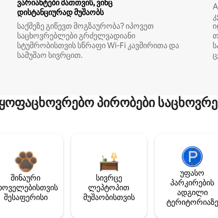
ვარიანტები მათთვის, ვინც
A
დისტანციურად მუშაობს
კ
საქმეზე გიწევთ მოგზაურობა? იპოვეთ
ი
საცხოვრებლები გრძელვადიანი
თ
სტუმრობისთვის სწრაფი Wi‑Fi კავშირითა და
ს
სამუშაო სივრცით.
ც
ყოფაცხოვრებო პირობები საცხოვრე
უფასო
შინაური
სივრცე
პარკირების
ხოველებისთვის
ლეპტოპით
ადგილი
შესაფერისი
მუშაობისთვის
ტერიტორიაზ