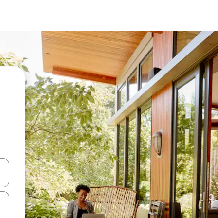
ციისთვის გამოიყენეთ კლავიშები ზემოთ/ქვემოთ მიმართული ისრებით 