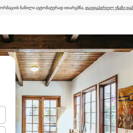
ორმაციის ნაწილი ავტომატურად ითარგმნა. 
თავდაპირველ ენაზე და
ციისთვის გამოიყენეთ კლავიშები ზემოთ/ქვემოთ მიმართული ისრებით 