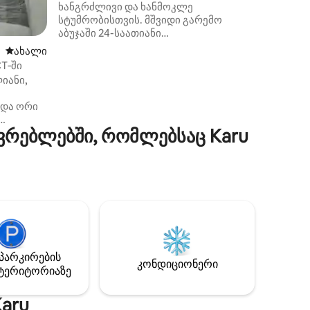
ხანგრძლივი და ხანმოკლე
სტუმრობისთვის. მშვიდი გარემო
აბუჯაში 24-საათიანი
ელექტროენერგიითა და მაღალი
ახლად დამატებული საცხოვრებელი
ახალი
დონის დაცვით. შეგიძლიათ
T‑ში
წვეულებების გამართვა, ურ-
იანი,
კონტენტის ვიდეოების გადაღება და
სხვა. ეს ერთ ‑ ერთი კეთილია და
 და ორი
მერწმუნეთ. დაჯავშნეთ საცხოვრებელი
დღესვე და მოგეწონებათ
ვრებლებში, რომლებსაც Karu
ულო
მზის
ო
e Video,
ა და
ში
პარკირების
კონდიციონერი
ტერიტორიაზე
aru