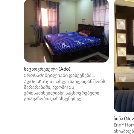
საცხოვრებელი (Ado)
Ერთსაძინებლიანი დასვენება
კლასიკურია.
Აღმოაჩინეთ სახლი სახლიდან შორს,
მარარაბაში, ადოში! Ეს
ერთსაძინებლიანი საცხოვრებელი
გთავაზობთ დასასვენებელ
საცხოვრებელს ლუქს-კლასის დივნით,
დიდი სმარტ-ტელევიზორით,
კონდიციონერით და
ბინა (New
განსაცვიფრებელი ესთეტიკით
EnnY Ho
მისაღებ ოთახში. Კომფორტულ
ისიამოვ
საძინებელში არის შესანიშნავი ზომის