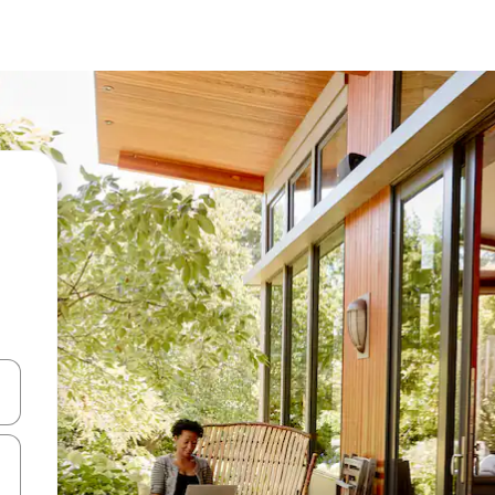
ციისთვის გამოიყენეთ კლავიშები ზემოთ/ქვემოთ მიმართული ისრებით 