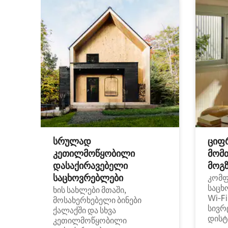
სრულად
ციფ
კეთილმოწყობილი
მომ
დასაქირავებელი
მოგზ
საცხოვრებლები
კომ
საცხ
ხის სახლები მთაში,
Wi‑F
მოსახერხებელი ბინები
სივრ
ქალაქში და სხვა
დისტ
კეთილმოწყობილი