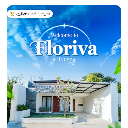
ცენტრამდე|2‑საძინებლიანი Solo Paragon‑ის
აპარტამენტი
სტუმართა რჩეული
სტუმართა რჩეული მოწინავე ვარიანტი