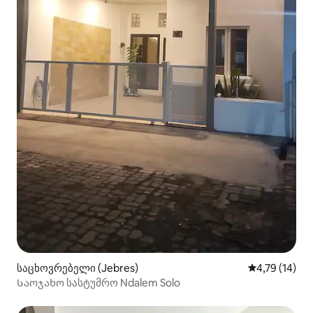
საცხოვრებელი (Jebres)
საშუალო შეფ
4,79 (14)
Საოჯახო სასტუმრო Ndalem Solo