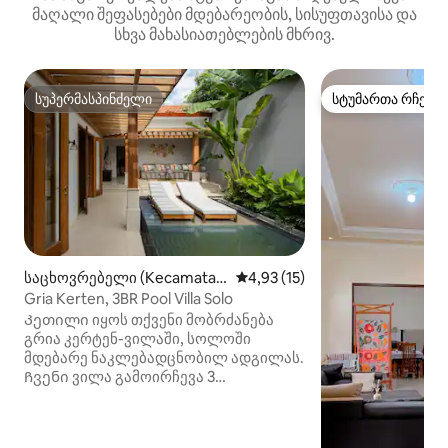
მაღალი შეფასებები მდებარეობის, სისუფთავისა და
სხვა მახასიათებლების მხრივ.
სუპერმასპინძელი
სტუმართა რჩეულ
სუპერმასპინძელი
სტუმართა რჩეულ
საცხოვრებელი (Kecamatan
საშუალო შეფასებაა 5‑დან 4,
4,93 (15)
Laweyan)
Gria Kerten, 3BR Pool Villa Solo
Კეთილი იყოს თქვენი მობრძანება
გრია კერტენ-ვილაში, სოლოში
მდებარე ნაკლებადცნობილ ადგილას.
Ჩვენი ვილა გამოირჩევა 3
კომფორტული საძინებლით და ცალკე
აუზით, რომელიც იდეალურია
ოჯახებისთვის, წყვილებისა და