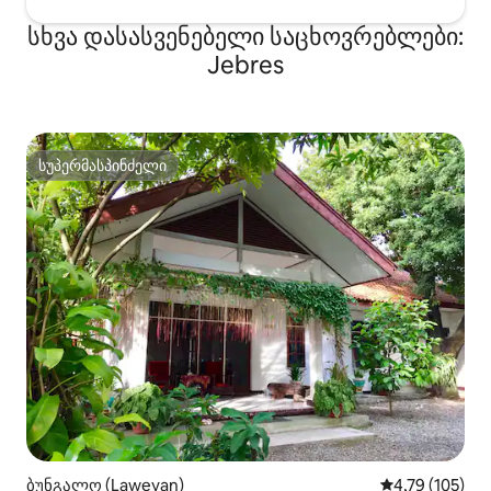
სხვა დასასვენებელი საცხოვრებლები:
Jebres
სუპერმასპინძელი
სუპერმასპინძელი
ბუნგალო (Laweyan)
საშუალო შეფა
4,79 (105)