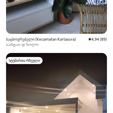
საცხოვრებელი (Kecamatan Kartasura)
საშუალო შეფა
4,94 (89)
Სანტაი-დ 'სოლო
სტუმართა რჩეული
სტუმართა რჩეული