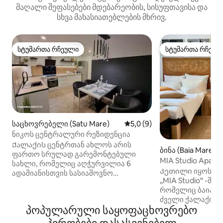
მაღალი შეფასებები მდებარეობის, სისუფთავისა და
სხვა მახასიათებლების მხრივ.
სტუმართა რჩეული
სტუმართა რჩეულ
სტუმართა რჩეული
სტუმართა რჩეულ
საცხოვრებელი (Satu Mare)
საშუალო შეფასებაა 5‑დან 
5,0 (9)
ნიკოს ცენტრალური რეზიდენცია
Ქალაქის ცენტრთან ახლოს არის
ბინა (Baia Mare)
ფართო სრულად გარემონტებული
MIA Studio Apart
სახლი, რომელიც აღჭურვილია 6
Კეთილი იყოს თქ
ადამიანისთვის სასიამოვნო
„MIA Studio“ -ში
დასვენებისთვის. Პირველ სართულზე:
რომელიც ბაია მ
ფართო მისაღები ოთახი დიდი
ძველი ქალაქის 
ტელევიზორით და გასაშლელი
პოპულარული საყოფაცხოვრებო
მდებარეობს! Მნი
დივნით, სამზარეულო და სააბაზანო
საქმიანი მოგზაუ
სარეცხი მანქანით. Ზემოთ: 2 გულუხვი