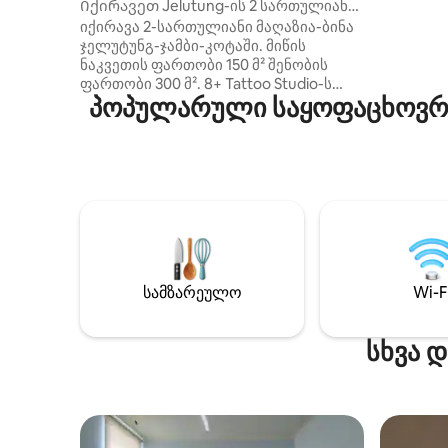
Იქირავეთ Jelutung-ის 2 სართულიანი
სერტიფიც
შოფჰაუსი
იქირავა 2-სართულიანი მაღაზია-ბინა
Nasional-
ჯელუტუნგ-ჯამბი-კოტაში. მიწის
რესპუბლ
ნაკვეთის ფართობი 150 მ² შენობის
ოფიციალ
ფართობი 300 მ². 8+ Tattoo Studio-ს
სერტიფი
პოპულარული საყოფაცხოვრებ
გვერდით, Jalan Hayam Wuruk Gang
ორგანიზა
Kampung Bantar No.41b,
Talang Away Village, Jambi 36124. წყლის
კოშკის მოპირდაპირედ ჯელუტუნგი.
გთხოვთ, დამიკავშირდეთ ამ
„Jelutung Jambi“‑ს მაღაზიის
დათვალიერების თაობაზე ბოლო
სურათზე მითითებულ ტელეფონის
ნომერზე. ნუ ღელავთ, წლიური
საიჯარო ფასზე მოლაპარაკება კვლავ
სამზარეულო
Wi-F
შესაძლებელია.
სხვა 