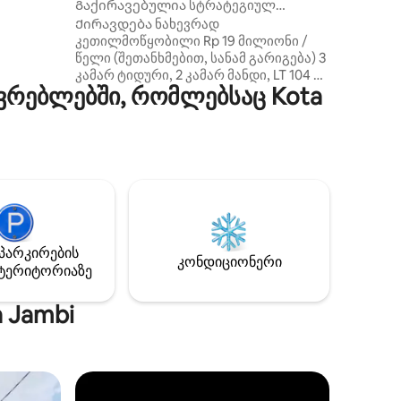
Გაქირავებულია სტრატეგიულ
ნეზიის
შოფერში Jelutung Jambi-ში
Ქირავდება ნახევრად
კეთილმოწყობილი Rp 19 მილიონი /
წელი (შეთანხმებით, სანამ გარიგება) 3
ტურული
კამარ ტიდური, 2 კამარ მანდი, LT 104 მ2
ვრებლებში, რომლებსაც Kota
(6.5 x 16), LB 208 მ2. Shophouse in
Jelutung CBD შუა Jambi ქალაქში
მხოლოდ უკან Panin Jelutung ოფისში
საპირისპირო Jelutung წყლის კოშკი
Jambi ქალაქში. Კარგად მოვლილი
პირობები დამონტაჟდა PLN და PAM
წყალი.
პარკირების
კონდიციონერი
ტერიტორიაზე
 Jambi