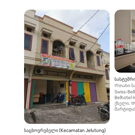
სასტუმრო
aipura)
Ოთახი სა
ბელოტე
Swiss-Bel
Belhotel 
ქსელი. Დ
მარტიდან,
გთავაზო
მომსახუ
სტუმართ
საცხოვრებელი (Kecamatan Jelutung)
ვარსკვლ