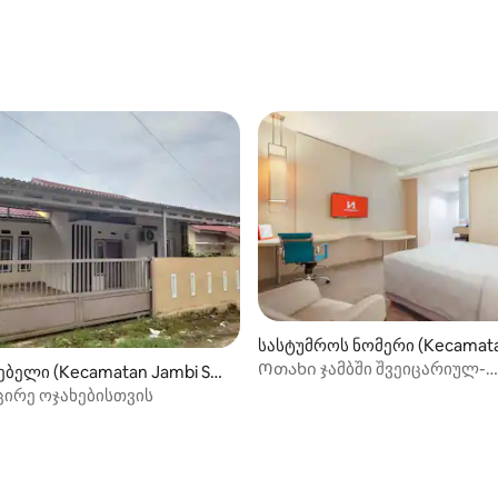
სასტუმროს ნომერი (Kecamata
aipura)
Ოთახი ჯამბში შვეიცარიულ-
ბელი (Kecamatan Jambi Sel
ბელოტელისგან
ცირე ოჯახებისთვის