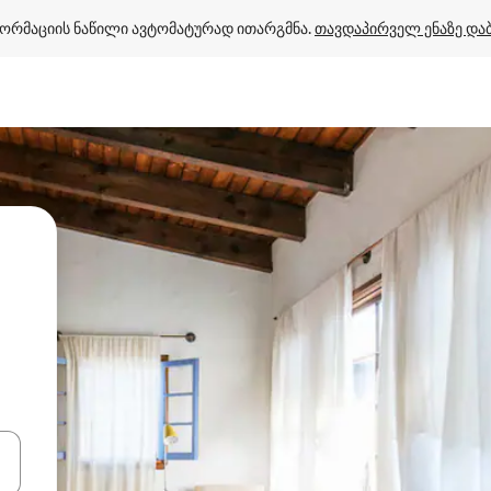
ორმაციის ნაწილი ავტომატურად ითარგმნა. 
თავდაპირველ ენაზე და
ციისთვის გამოიყენეთ კლავიშები ზემოთ/ქვემოთ მიმართული ისრებით 