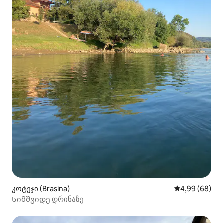
კოტეჯი (Brasina)
საშუალო შეფა
4,99 (68)
Სიმშვიდე დრინაზე