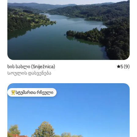
ხის სახლი (Sniježnica)
საშუალო 
5 (9)
Სოულის დასვენება
სტუმართა რჩეული
სტუმართა რჩეული მოწინავე ვარიანტი