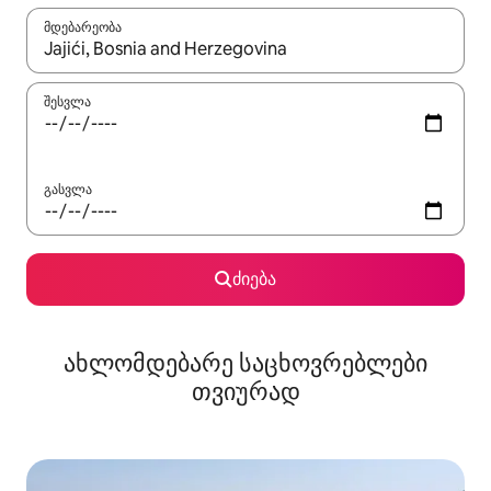
მდებარეობა
როცა შედეგები ხელმისაწვდომი გახდება, ნავიგაციისთვის გამ
შესვლა
გასვლა
ძიება
ახლომდებარე საცხოვრებლები
თვიურად