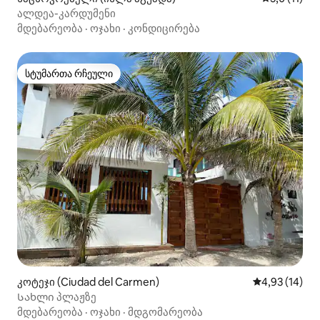
ალდეა-კარდუმენი
მდებარეობა
·
ოჯახი
·
კონდიცირება
სტუმართა რჩეული
სტუმართა რჩეული
კოტეჯი (Ciudad del Carmen)
საშუალო შეფ
4,93 (14)
Სახლი პლაჟზე
მდებარეობა
·
ოჯახი
·
მდგომარეობა