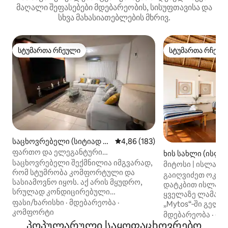
მაღალი შეფასებები მდებარეობის, სისუფთავისა და
სხვა მახასიათებლების მხრივ.
სტუმართა რჩეული
სტუმართა რჩეულ
სტუმართა რჩეული
სტუმართა რჩეულ
საცხოვრებელი (სიტიად დ
საშუალო შეფასებაა 5‑დან 4,8
4,86 (183)
ელ კარმენი)
ფართო და ელეგანტური
ხის სახლი (ისლა
საცხოვრებელი ყველა
საცხოვრებელი შექმნილია იმგვარად,
მიტოსი | ისლა ა
საყოფაცხოვრებო პირობით
რომ სტუმრობა კომფორტული და
გაიღვიძეთ ოკეან
სასიამოვნო იყოს. აქ არის მყუდრო,
დატკბით ისლა‑ა
სრულად კონდიცირებული
ყველაზე ლამაზი 
მისაღები ოთახი 75‑დუიმიანი
ფასი/ხარისხი
·
მდებარეობა
·
„Mytos“‑ში გელ
სმარტ‑ტელევიზორით და
კომფორტი
მშვიდი სივრცე,
მდებარეობა
·
დე
IPTV‑ს წვდომით ტელევიზიის,
პოპულარული საყოფაცხოვრებო
დასასვენებლად 