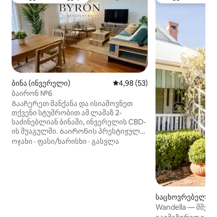
სტუმართა რჩეული მოწინავე ვარიანტი
სტუმართა რჩეული
ბინა (ინვერელი)
საშუალო შეფასებაა 5‑დან 4,
4,98 (53)
ბაირონ №6
Გააჩერეთ მანქანა და ისიამოვნეთ
თქვენი სტუმრობით ამ ლამაზ 2-
საძინებლიან ბინაში, ინვერელის CBD-
ის შუაგულში. Ბაირონის პრესტიჟული
ბინები აღადგინეს და გაიხსნა 2016
ოჯახი
·
ფასი/ხარისხი
·
გასვლა
წელს. Ბინა 6 გთავაზობთ ფართო,
სინათლით სავსე ინტერიერსა და
თანამედროვე საყოფაცხოვრებო
პირობებს, რომლებშიც მაქსიმუმ 4
ადამიანი იძინებს. ეს ავტონომიური
ბინა იდეალურია ოჯახებისთვის,
საცხოვრებელი (
წყვილებისთვის ან
Wandella — მშვი
პროფესიონალებისთვის, რომლებიც