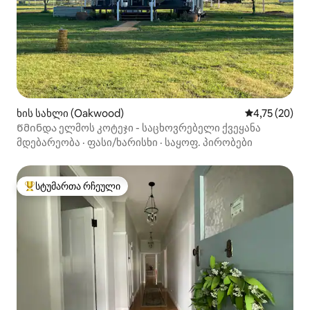
ხის სახლი (Oakwood)
საშუალო შეფ
4,75 (20)
Წმინდა ელმოს კოტეჯი - საცხოვრებელი ქვეყანა
მდებარეობა
·
ფასი/ხარისხი
·
საყოფ. პირობები
სტუმართა რჩეული
სტუმართა რჩეული მოწინავე ვარიანტი