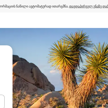
ორმაციის ნაწილი ავტომატურად ითარგმნა. 
თავდაპირველ ენაზე და
ციისთვის გამოიყენეთ კლავიშები ზემოთ/ქვემოთ მიმართული ისრებით 