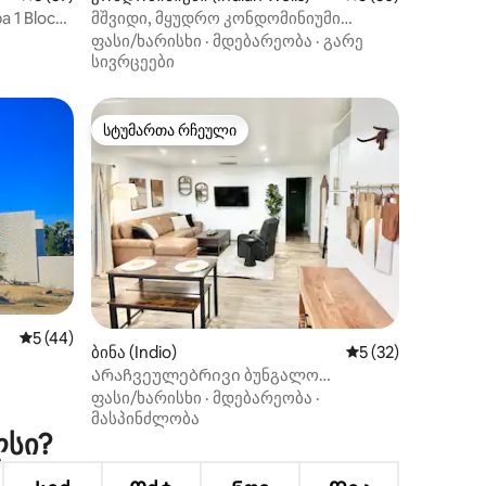
a 1 Block
მშვიდი, მყუდრო კონდომინიუმი
ცენტრში
ფასი/ხარისხი
·
მდებარეობა
·
გარე
სივრცეები
სტუმართა რჩეული
არიანტი
სტუმართა რჩეული
ილვა
საშუალო შეფასებაა 5‑დან 5, 44 მიმოხილვა
5 (44)
ბინა (Indio)
საშუალო შეფასება
5 (32)
Არაჩვეულებრივი ბუნგალო
ტში
უდაბნოში მთის ხედებით
ფასი/ხარისხი
·
მდებარეობა
·
მასპინძლობა
ლსი?