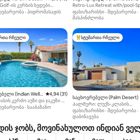
-Golf-ის კურსის ხედები
Retro-Lux Retreat with/pool-Sp
ნიუმი
from El Paseo
დებარეობა
·
ჰიდრომასაჟის
ფასი/ხარისხი
·
მდებარეობა
·
მასპინძლობა
რთა რჩეული
სტუმართა რჩეული
ა რჩეული მოწინავე ვარიანტი
სტუმართა რჩეული მოწინავე ვ
‑დან 4,89, 85 მიმოხილვა
ბელი (Indian Well
საშუალო შეფასებაა 5‑დან 4,94, 31 მიმოხ
4,94 (31)
საცხოვრებელი (Palm Desert)
სის კერძო აუზი და ჯაკუზი —
Პალმერი: ლუქს-კლასის
საზაფხულო განტვირთვა
დებარეობა
·
სააბაზანო
საცხოვრებელი პალმ ‑ დეზერ
ფასი/ხარისხი
·
მდებარეობა
·
დაბინავება
ის ჯობს, მოვინახულოთ ინდიან ვე