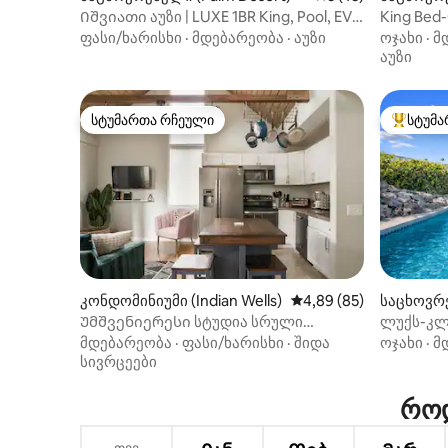
t)
Იშვიათი აუზი | LUXE 1BR King, Pool, EV
King Bed
დამტენი
კონდომი
ფასი/ხარისხი
·
მდებარეობა
·
აუზი
ოჯახი
·
მ
აუზი
სტუმართა რჩეული
სტუმა
სტუმართა რჩეული
სტუმართ
კონდომინიუმი (Indian Wells)
საშუალო შეფასებაა 5
4,89 (85)
საცხოვრე
s)
Უმშვენიერესი სტუდია სრული
ლუქს-კლა
სამზარეულოთი და აუზით
მაგარი 
მდებარეობა
·
ფასი/ხარისხი
·
შიდა
ოჯახი
·
მ
სივრცეები
როდ