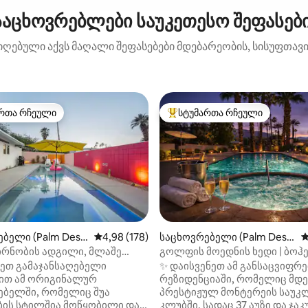
საცხოვრებლები საუკეთესო შეფასები
იღებული აქვს მაღალი შეფასებები მდებარეობის, სისუფთავის
რთა რჩეული
სტუმართა რჩეული
ა რჩეული მოწინავე ვარიანტი
სტუმართა რჩეული მოწინავე ვ
დან 4,96, 164 მიმოხილვა
ბელი (Palm Dese
საშუალო შეფასებაა 5‑დან 4,98, 178 მიმოხ
4,98 (178)
საცხოვრებელი (Palm Dese
ს
rt)
ირნობის ადგილი, მლაშე
გოლფის მოედნის ხედი | ბოჰ
ზი, ჯაკუზი, ძაღლები
დასასვენებელი სახლი | აუზი 
ნეთ გამაჯანსაღებელი
✨ დაისვენეთ ამ განსაცვიფრ
ლია
ით ამ ორიგინალურ
რეზიდენციაში, რომელიც მდ
ებელში, რომელიც შუა
პრესტიჟულ მონტერეის საუკ
ბის სტილშია მოწყობილი და
კლუბში, სადაც 37 აუზი და ჯაკ