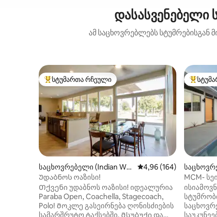
დასასვენებელი 
ამ საცხოვრებლებს სტუმრებისგან მ
სტუმართა რჩეული
სტუმა
სტუმართა რჩეული მოწინავე ვარიანტი
სტუმართ
საცხოვრებელი (Indian Well
საშუალო შეფასებაა 5‑
4,96 (164)
საცხოვრე
s)
rt)
Უდაბნოს ოაზისი!
MCM- სე
წყლის აუ
Თქვენი უდაბნოს ოაზისი! იდეალურია
ისიამოვ
დაშვებუ
Paraba Open, Coachella, Stagecoach,
სტუმრობ
Polo! Მოკლე გასეირნება ღონისძიების
საცხოვრ
სამარშრუტო ტაქსებში. Მსუბუქი და
საუკუნეე