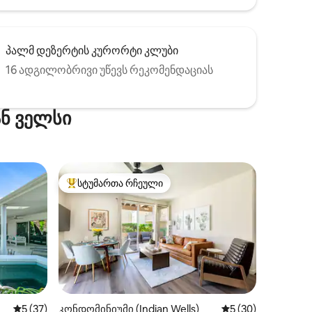
პალმ დეზერტის კურორტი კლუბი
16 ადგილობრივი უწევს რეკომენდაციას
ან ველსი
სტუმართა რჩეული
არიანტი
სტუმართა რჩეული მოწინავე ვარიანტი
ხილვა
საშუალო შეფასებაა 5‑დან 5, 37 მიმოხილვა
5 (37)
კონდომინიუმი (Indian Wells)
საშუალო შეფასება
5 (30)