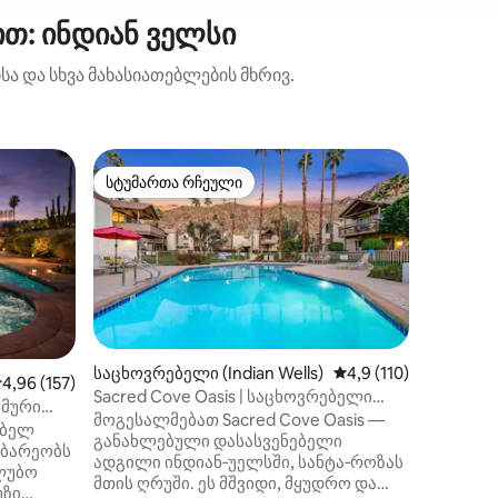
თ: ინდიან ველსი
ა და სხვა მახასიათებლების მხრივ.
ვილა (La
სტუმართა რჩეული
სტუმ
არიანტი
სტუმართა რჩეული
სტუმარ
გარემო
სტუდიო 
ჩვენი ა
ნათელი
Legacy P
საწოლით
თანამედ
მდებარ
ფრანგულ
აივანი, 
უხვ ტერ
საცხოვრებელი (Indian Wells)
საშუალო შეფასებაა 
4,9 (110)
ილვა
აშუალო შეფასებაა 5‑დან 4,96, 157 მიმოხილვა
4,96 (157)
იშლება 
Sacred Cove Oasis | საცხოვრებელი
ემური
სმარტ‑
Indian Wells Mountain‑ში
მოგესალმებათ Sacred Cove Oasis —
+ ჯაკუზი
ებელ
პრემიუმ
განახლებული დასასვენებელი
ებარეობს
მიკროტა
ადგილი ინდიან‑უელსში, სანტა‑როზას
ლუბო
ყავის აპ
მთის ღრუში. ეს მშვიდი, მყუდრო და
უზი
სააბაზა