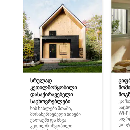
სრულად
ციფ
კეთილმოწყობილი
მომ
დასაქირავებელი
მოგზ
საცხოვრებლები
კომ
საცხ
ხის სახლები მთაში,
Wi‑F
მოსახერხებელი ბინები
სივრ
ქალაქში და სხვა
დისტ
კეთილმოწყობილი