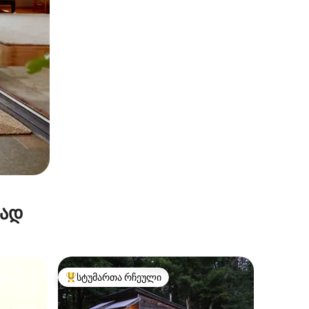
რად
სტუმართა რჩეული
არიანტი
სტუმართა რჩეული მოწინავე ვარიანტი