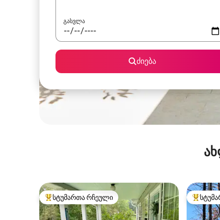
გასვლა
ძიება
ახ
სტუმართა რჩეული
სტუმა
სტუმართა რჩეული მოწინავე ვარიანტი
სტუმართ