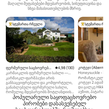
მაღალი შეფასებები მდებარეობის, სისუფთავისა და
სხვა მახასიათებლების მხრივ.
სტუმართა რჩეული
სტუმართა რჩე
სტუმართა რჩეული მოწინავე ვარიანტი
სტუმართა რჩეული
კოტეჯი (Abernyte
ფერმერული საცხოვრებე
საშუალო შეფასებაა 5‑დან 4,9
4,98 (130)
ლი (Dundee)
Honeysuckle - ში
კარმაიკლის ფერმერული სახლი —
ცხოველებისთვის
ოჯახებისა და ძაღლებისთვის
Რომანტიკული დ
კარმაიკლ‑ფარმჰაუსი არის
ჰიდრომასაჟიანი 
შესაფერისი
კოტეჯი 2 ადამია
განსაცვიფრებელი და კომფორტული,
და ცალკე Hikki 
განახლებული ფერმერული სახლი,
აუზით, პატარა ფ
რომელიც მდებარეობს შოტლანდიის
პოპულარული საყოფაცხოვრებო
Დასავლეთისკენ
შუაგულში, კენკრების, მსხვილფეხა
იჭერს საღამოს მ
რქოსანი საქონლისა და
პირობები დასასვენებელ
ძაღლი მოგესალმებათ.
სასოფლო‑სამეურნეო ფერმის