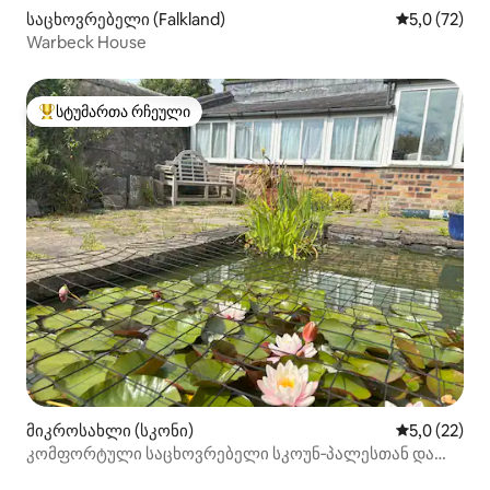
საცხოვრებელი (Falkland)
საშუალო შე
5,0 (72)
Warbeck House
სტუმართა რჩეული
სტუმართა რჩეული მოწინავე ვარიანტი
მიკროსახლი (სკონი)
საშუალო შე
5,0 (22)
კომფორტული საცხოვრებელი სკოუნ‑პალესთან და
იპოდრომთან ახლოს