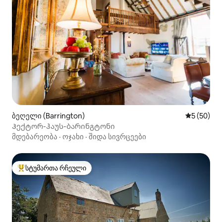
ბეღელი (Barrington)
საშუალო შ
5 (50)
Ჰექტორ-ჰაუს-ბარინგტონი
მდებარეობა
·
ოჯახი
·
შიდა სივრცეები
სტუმართა რჩეული
სტუმართა რჩეული მოწინავე ვარიანტი