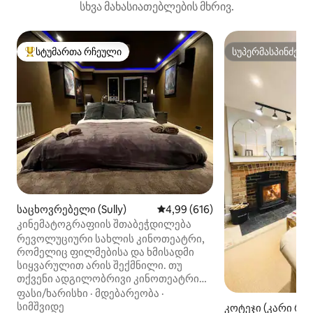
სხვა მახასიათებლების მხრივ.
სტუმართა რჩეული
სუპერმასპინძელ
სტუმართა რჩეული მოწინავე ვარიანტი
სუპერმასპინძელ
საცხოვრებელი (Sully)
საშუალო შეფასებაა 5‑დან 4,9
4,99 (616)
კინემატოგრაფიის შთაბეჭდილება
რევოლუციური სახლის კინოთეატრი,
რომელიც ფილმებისა და ხმისადმი
სიყვარულით არის შექმნილი. თუ
თქვენი ადგილობრივი კინოთეატრი
მოგწონთ, მაშინ ჩვენი შემოთავაზება
ფასი/ხარისხი
·
მდებარეობა
·
ნამდვილად დაგახარებთ! თქვენ
სიმშვიდე
კოტეჯი (კარი რი