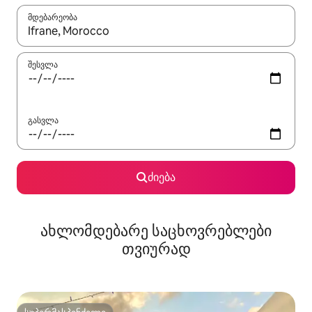
მდებარეობა
როცა შედეგები ხელმისაწვდომი გახდება, ნავიგაციისთვის გამ
შესვლა
გასვლა
ძიება
ახლომდებარე საცხოვრებლები
თვიურად