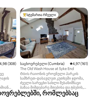
კონდომი
სტუმართა რჩეული
სტუმ
არიანტი
სტუმართა რჩეული მოწინავე ვარიანტი
სტუმარ
w)
No Eleve
Განსაცვ
ორსაძინ
მდებარ
ბექბაროუ
განისვე
პარკში; 
გამოყოფილი ს
სააბაზან
პროფეს
ილვა
აშუალო შეფასებაა 5‑დან 4,98, 308 მიმოხილვა
4,98 (308)
საცხოვრებელი (Cumbria)
საშუალო შეფასებაა 5
4,97 (161)
სასტუმრ
(ყოვლისმო
The Old Wash House at Syke End
სამხრეთ
ვე
Ტბის რაიონის ეროვნული პარკის
წუთის ს
ლაჟის
სამხრეთ-დასავლეთ კუთხეში ჯდომა,
აივანი (
ძველი სარეცხი სახლი შესანიშნავი
ფართოზო
შიან
ბაზაა მიმდებარე მთებისა და ტბების,
მდინარი
ხოვრებლებში, რომლებსაც
ანდიის
ასევე კუმბრიის სამხრეთ და დასავლეთ
Bowness
ზის
სანაპიროების შესასწავლად. 1600-იან
მანძილზ
ხედებით
წლებში, სადაც უამრავი ორიგინალური
მბი,
მახასიათებელია, მათ შორისაა ქვის