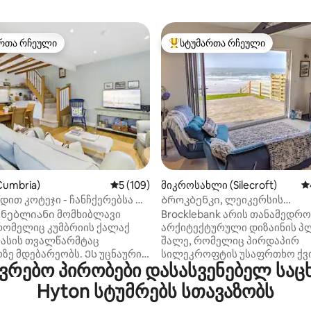
რთა რჩეული
სტუმართა რჩეული
ა რჩეული მოწინავე ვარიანტი
სტუმართა რჩეული მოწინავე ვ
დან 4,83, 347 მიმოხილვა
Cumbria)
საშუალო შეფასებაა 5‑დან 5, 109 მიმოხ
5 (109)
მიკროსახლი (Silecroft)
ს
დით კოტეჯი - ჩანჩქერებსა და
Ბროკბენკი, ლეიკერსის
ორის
რაიონი,სანაპიროს შალე,
ნებლიანი მომხიბლავი
Brocklebank არის თანამედრო
რომელიც კუმბრიის ქალაქ
არქიტექტურული დიზაინის პ
ასის თვალწარმტაც
შალე, რომელიც პირდაპირ
ზე მდებარეობს. Ეს უცნაური
სილეკროფტის უსაფრთხო ქვი
რებო პირობები დასასვენებელ საც
ბა მომხიბვლელობისა და
პლაჟს გადაჰყურებს და ირლ
როვე კომფორტის იდეალურ
ზღვისა თუ მომაჯადოებელი მ
Hyton სტუმრებს სთავაზობს
თავაზობთ, რაც წყვილებს ან
ჩასვლის განსაცვიფრებელი 
ოგზაურებს იდილიურ
გამოირჩევა. ფონზეა ბლექ‑კო