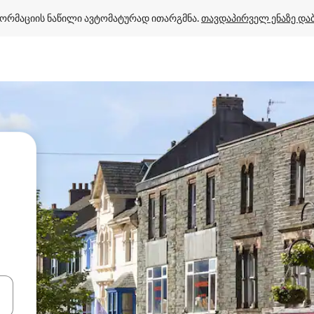
ორმაციის ნაწილი ავტომატურად ითარგმნა. 
თავდაპირველ ენაზე და
ციისთვის გამოიყენეთ კლავიშები ზემოთ/ქვემოთ მიმართული ისრებით 