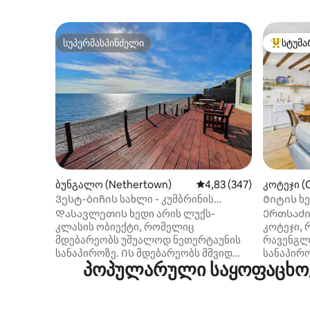
სუპერმასპინძელი
სტუმა
სუპერმასპინძელი
სტუმართ
ბუნგალო (Nethertown)
საშუალო შეფასებაა 5‑
4,83 (347)
კოტეჯი (
Ვესტ-ბიჩის სახლი - კუმბრინის
Მიტის ხე
სანაპირო
ზღვას შ
Დასავლეთის ხედი არის ლუქს-
Ერთსაძი
კლასის ობიექტი, რომელიც
კოტეჯი, 
მდებარეობს უშუალოდ ნეთერტაუნის
რავენგლ
სანაპიროზე. Ის მდებარეობს მშვიდ
სანაპირო
პოპულარული საყოფაცხოვ
ადგილას, საიდანაც ზღვის საოცარი
დასვენე
ხედები იშლება. Მას აქვს ძაღლი
თანამედ
მეგობრული სანაპიროზე, არის დიდი
ნაზავს გ
თევზაობა, აქვს უამრავი ველური და
მარტო მ