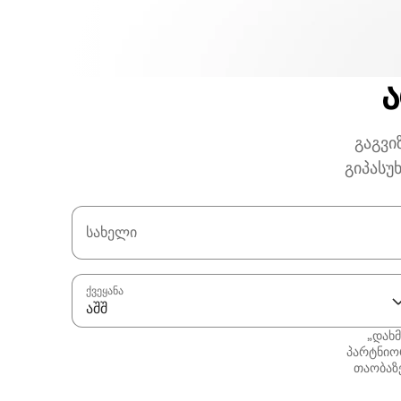
ა
გაგვი
გიპასუ
სახელი
ქვეყანა
აშშ
„დახმ
პარტნიო
თაობაზე