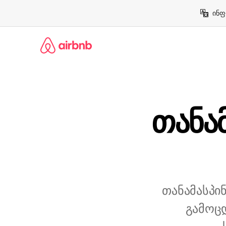
კონტენტზე
ინფ
გადასვლა
თანა
თანამასპი
გამოც