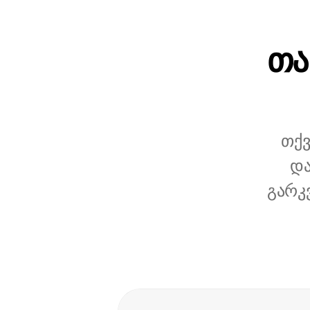
თა
თქვ
და
გარკ