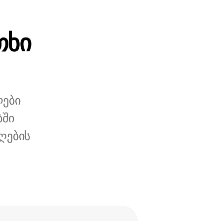
თხი
ლები
ბში
ღების