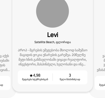
Levi
Satellite Beach, ფლორიდა
Პროპ ‑ მგრების უმეტესობა მხოლოდ სამუშაო
მაგიდის ჟოკია უნარების გარეშეა. 20წელზე
ც აქვს
ვ
მეტი ხნის განმავლობაში ვიყავი რეალტორი,
ებაში
ინვესტორი, მასპინძელი, ხელოსანი და ინეტ-
ტის
2
მკტგ გურუ. Სრული მომსახურება და A La
ავიანი
ვმას
Carte.
ი.
4,98
3
შეფასება სტუმრებისგან
წელი მასპინძლად
ლად
შეფა