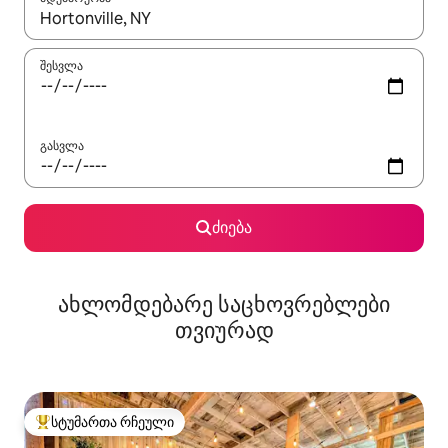
როცა შედეგები ხელმისაწვდომი გახდება, ნავიგაციისთვის გამ
შესვლა
გასვლა
ძიება
ახლომდებარე საცხოვრებლები
თვიურად
სტუმართა რჩეული
სტუმართა რჩეული მოწინავე ვარიანტი