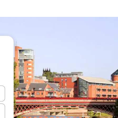
ციისთვის გამოიყენეთ კლავიშები ზემოთ/ქვემოთ მიმართული ისრებით 