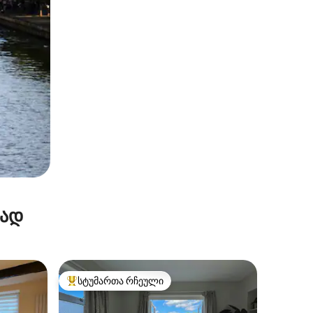
რად
სტუმართა რჩეული
არიანტი
სტუმართა რჩეული მოწინავე ვარიანტი