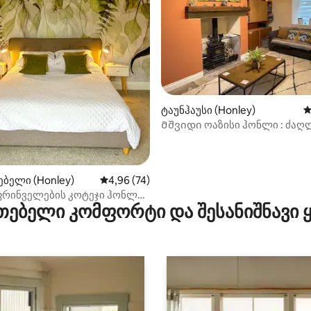
‑დან 4,84, 57 მიმოხილვა
ტაუნჰაუსი (Honley)
ს
Მშვიდი ოაზისი ჰონლი : ძაღ
დახვედრა, დასვენება და დამ
ბელი (Honley)
საშუალო შეფასებაა 5‑დან 4,96, 74 მიმოხ
4,96 (74)
რინველების კოტეჯი ჰონლი
თებელი კომფორტი და შესანიშნავი
რტი