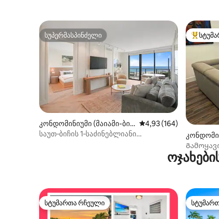
Free Park
სუპერმასპინძელი
სტუმა
სუპერმასპინძელი
სტუმართ
კონდომინიუმი (მაიამი-ბიჩ
საშუალო შეფასებაა 5‑
4,93 (164)
ი)
საუთ‑ბიჩის 1‑საძინებლიანი
კონდომინ
ლუქს‑კლასის რეზიდენცია ოკეანის
ი)
Გამოყავი
ხედით
ოჯახები
საოცრად
სტუმართა რჩეული
სტუმარ
სტუმართა რჩეული
სტუმარ