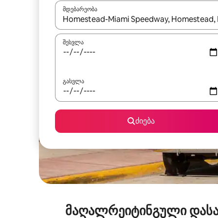
მდებარეობა
როცა შედეგები ხელმისაწვდომი გახდება, ნავიგა
შესვლა
გასვლა
ძიება
მაღალრეიტინგული დასა