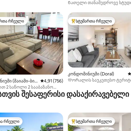
ing
ay)
Ნათელი თანამედროვე სტუდ
ტიპის ბინა
რთა რჩეული
სტუმართა რჩეული
ა რჩეული მოწინავე ვარიანტი
სტუმართა რჩეული მოწინავე ვ
დან 4,93, 164 მიმოხილვა
კონდომინიუმი (Doral)
ს
Დორალის საუკეთესო ტერი
იუმი (მაიამი-ბიჩ
საშუალო შეფასებაა 5‑დან 4,91, 756 მიმოხ
4,91 (756)
ყველა მომსახურებით!
თ 2 საწოლი 2 სააბაზანო
სთვის შესაფერისი დასაქირავებელი
 ახლოს პლაჟთან
თა რჩეული
სტუმართა რჩეული
თა რჩეული
სტუმართა რჩეული მოწინავე ვ