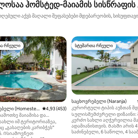
ლოსაა ჰომსტედ-მაიამის სისწრაფის 
იღებული აქვს მაღალი შეფასებები მდებარეობის, სისუფთავის
თა რჩეული
სტუმართა რჩეული
თა რჩეული
სტუმართა რჩეული
საცხოვრებელი (Naranja)
კურორტული ტიპის აუზთან მ
დან 4,91, 489 მიმოხილვა
ებელი (Homestea
საშუალო შეფასებაა 5‑დან 4,93, 453 მიმო
4,93 (453)
სახლი 5 საწოლით, მინიგოლ
Სულისშემძვრელი დიზაინი:
ამოთხე მაიამისა და
მოედნით და თამაშების ოთახ
კერძო სახლი აღჭურვილია მა
ბს შორის
 სახლი იმ ტერიტორიაზეა,
ადამიანისთვის. Მასში არის 4
 „გასაღების კარიბჭეს“
საძინებელი, 6 საწოლი, 4 სააბაზანო
ნ. Ისიამოვნეთ
და ბევრი ღია ბუნებრივი განა