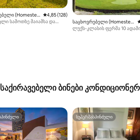
ებელი (Homestea
საშუალო შეფასებაა 5‑დან 4,85, 128 მიმოხ
4,85 (128)
ლი სამოთხე მაიამსა და
დან 4,95, 240 მიმოხილვა
საცხოვრებელი (Homestea
ს
გასაღებებს შორის
d)
ლუქს-კლასის ფერმა 10 ადამი
20 გასაღები | თამაშები | ღონ
საქირავებელი ბინები კონდიციონე
სპინძელი
სუპერმასპინძელი
სპინძელი
სუპერმასპინძელი