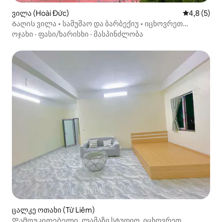
ვილა (Hoài Đức)
საშუალო შ
4,8 (5)
Ბაღის ვილა • სამუშაო და ბარბექიუ • იცხოვრეთ
ადგილობრივივით
ოჯახი
·
ფასი/ხარისხი
·
მასპინძლობა
ცალკე ოთახი (Từ Liêm)
Დამოუკიდებელი, ლამაზი სტუდიო, იცხოვრეთ