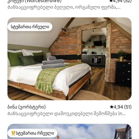
კოტეჯი (Worcestershire)
საშუალო შეფა
4,94 (52)
Განსაცვიფრებელი ბეღელი, ორგანული ფერმა,
სოფლად დასვენება!
სტუმართა რჩეული
სტუმართა რჩეული
ბინა (ვორსტერი)
საშუალო შეფ
4,94 (51)
Განსაცვიფრებელი დამოუკიდებელი შემოწმება |n
Worcester City ბინა
სტუმართა რჩეული
სტუმართა რჩეული მოწინავე ვარიანტი