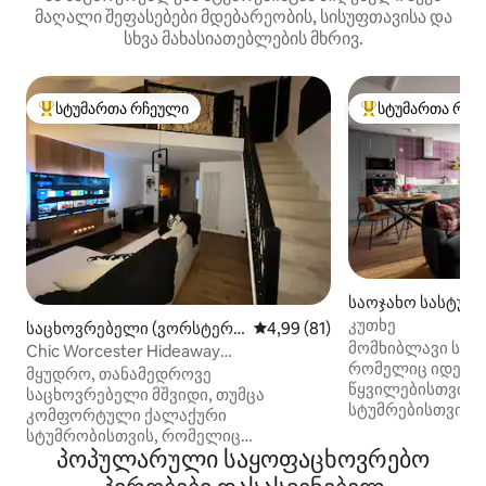
მაღალი შეფასებები მდებარეობის, სისუფთავისა და
სხვა მახასიათებლების მხრივ.
სტუმართა რჩეული
სტუმართა რჩე
სტუმართა რჩეული მოწინავე ვარიანტი
სტუმართა რჩეული
საოჯახო სასტუმრ
shire)
კუთხე
საცხოვრებელი (ვორსტერ
საშუალო შეფასებაა 5‑დან 4,
4,99 (81)
მომხიბლავი საც
ი)
Chic Worcester Hideaway
რომელიც იდეალ
სპორტდარბაზთან ერთად
მყუდრო, თანამედროვე
წყვილებისთვის,
საცხოვრებელი მშვიდი, თუმცა
სტუმრებისთვის დ
კომფორტული ქალაქური
რომლებიც დაუვი
სტუმრობისთვის, რომელიც
დროის გატარებას
პოპულარული საყოფაცხოვრებო
შესაფერისია ყველა ზრდასრული
სრულიად ახალი,
ადამიანისთვის — ფიტნესის