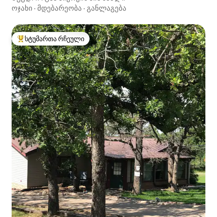
ოჯახი
·
მდებარეობა
·
განლაგება
სტუმართა რჩეული
სტუმართა რჩეული მოწინავე ვარიანტი