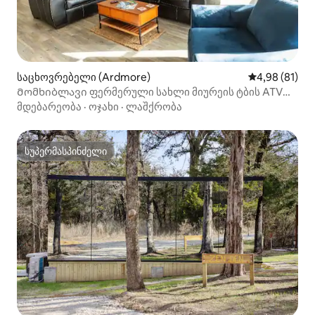
საცხოვრებელი (Ardmore)
საშუალო შეფ
4,98 (81)
Მომხიბლავი ფერმერული სახლი მიურეის ტბის ATV
პარკთან
მდებარეობა
·
ოჯახი
·
ლაშქრობა
სუპერმასპინძელი
სუპერმასპინძელი