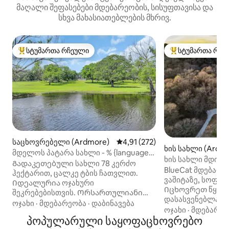
მაღალი შეფასებები მდებარეობის, სისუფთავისა და
სხვა მახასიათებლების მხრივ.
სტუმართა რჩეული
სტუმართა რჩე
სტუმართა რჩეული მოწინავე ვარიანტი
სტუმართა რჩეული
საცხოვრებელი (Ardmore)
საშუალო შეფასებაა 5‑დან 4,9
4,91 (272)
ხის სახლი (Ardm
მდელოს პატარა სახლი - % {language
ხის სახლი მდინა
Acres & Lake @ Road Runner Ranch
Გადაკეთებული სახლი 78 კერძო
53 ჰექტარზე/კაი
BlueCat მდებარე
ჰექტარით, ცალკე ტბის ჩათვლით.
დასვენება
ვაშიტაზე, სოფლა
Იდეალურია ოჯახური
Იცხოვრეთ წყვი
შეკრებებისთვის. Ორსართულიანი
დასასვენებლად, 
ოთახი, დიდი და დიდი საწოლები.
ოჯახი
·
მდებარეობა
·
დაბინავება
უბრალოდ, R&R ‑ ში. თანამედროვ
ოჯახი
·
მდებარეო
Ისიამოვნეთ ღია ცის ქვეშ - ველური
პოპულარული საყოფაცხოვრებო
სახლი 53 ჰექტარზ
ბუნება, სახანძრო ორმო და ბარბექიუ.
გამოიყენეთ ბუხა