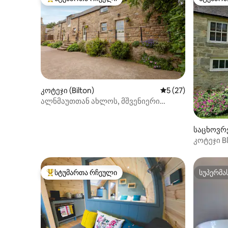
სტუმართა რჩეული მოწინავე ვარიანტი
სტუმარ
კოტეჯი (Bilton)
საშუალო შეფასება
5 (27)
ალნმაუთთან ახლოს, მშვენიერი
ხედებით. Catherine's (4 ადამიანზე
გათვლილი)
საცხოვრე
კოტეჯი B
სანაპირ
სტუმართა რჩეული
სუპერმა
სტუმართა რჩეული მოწინავე ვარიანტი
სუპერმა