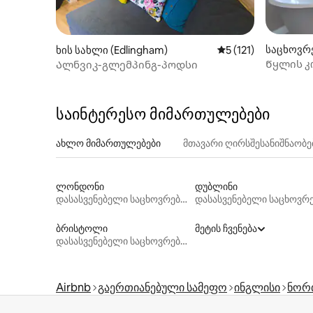
საცხოვრ
ხის სახლი (Edlingham)
საშუალო შეფასებაა
5 (121)
rland)
Წყლის კი
Ალნვიკ-გლემპინგ-პოდსი
ზღვისპი
საინტერესო მიმართულებები
ახლო მიმართულებები
მთავარი ღირსშესანიშნაობ
ლონდონი
დუბლინი
დასასვენებელი საცხოვრებლები
ბრისტოლი
მეტის ჩვენება
დასასვენებელი საცხოვრებლები
Airbnb
გაერთიანებული სამეფო
ინგლისი
ნორ