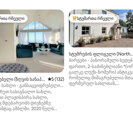
რთა რჩეული
სტუმართა რჩეული
ა რჩეული მოწინავე ვარიანტი
სტუმართა რჩეული მოწინავე ვ
სტუმრების ფლიგელი (Northu
mberland)
ბირჟები - პანორამული ხედე
ჯაკუზით
ფართო, 2-საძინებლიანი *(ო
ცალკე ლუქს-ნომერი) ანტიკ
რომელიც მიმაგრებულია მთ
ბელი (ზღვის სანაპი
საშუალო შეფასებაა 5‑დან 5, 132 მიმოხ
5 (132)
ფერმერულ სახლთან,
 სახლი - განსაცვიფრებელი
ჰიდრომასაჟიანი აუზითა და
se - 2020 აშენების
ნეთ სასიგნალო სახლი,
სტუმრებისთვის განკუთვნილ
სი პლაჟისპირა სახლი,
ბაღით. Ფანტასტიკური ღია ხედები
 მდებარეობს დიუნებზე
ქალაქგარეთ, საკმაო ადგილ
მტაც ამბლში. 2020 წელს
პარკინგით და საფეხმავლო
ლი ეს განსაცვიფრებელი
თამაშებისთვის. Შესანიშნავი ბაზა
ანამედროვე დიზაინისა და
განსაცვიფრებელი ნორთუმბ
 ხიბლის იდეალური ნაზავია.
სანაპიროსა და ციხესიმაგრეე
დან 4,94, 114 მიმოხილვა
ჰაუსი, რომლიდანაც