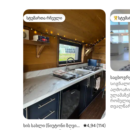
სტუმართა რჩეული
სტუმა
სტუმართა რჩეული
სტუმართ
საცხოვრე
რო)
Სიგნალი
Beach Hou
Აღმოაჩი
ულამაზე
რომელიც
თვალწარ
აშენებუ
სახლი თ
სანაპირო
ხის სახლი (ნიუტონი ზღვის
საშუალო შეფასებაა 5‑
4,94 (114)
სიგნალ‑