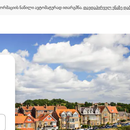
ორმაციის ნაწილი ავტომატურად ითარგმნა. 
თავდაპირველ ენაზე და
ციისთვის გამოიყენეთ კლავიშები ზემოთ/ქვემოთ მიმართული ისრებით 