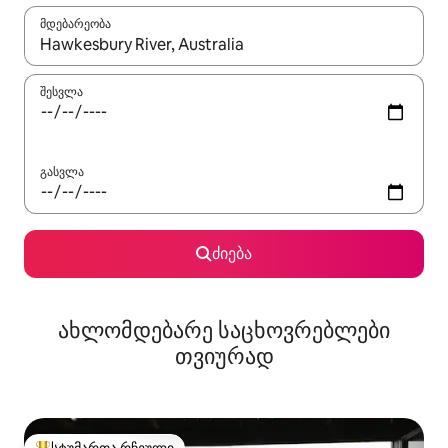
მდებარეობა
როცა შედეგები ხელმისაწვდომი გახდება, ნავიგაციისთვის გამ
შესვლა
გასვლა
ძიება
ახლომდებარე საცხოვრებლები
თვიურად