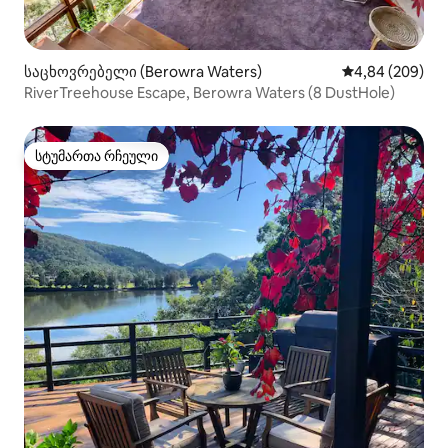
საცხოვრებელი (Berowra Waters)
საშუალო შეფას
4,84 (209)
RiverTreehouse Escape, Berowra Waters (8 DustHole)
სტუმართა რჩეული
სტუმართა რჩეული