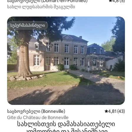
საცხოვრებელი (Domart-en-Ponthieu)
საშუალო შ
4,8 (5)
სახლი ლუდსახარშის შუაგულში
სუპერმასპინძელი
სუპერმასპინძელი
საცხოვრებელი (Bonneville)
საშუალო შეფ
4,81 (43)
Gite du Château de Bonneville
სახლისთვის დამახასიათებელი
კომფორტი და შესანიშნავი