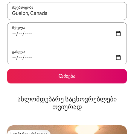
მდებარეობა
როცა შედეგები ხელმისაწვდომი გახდება, ნავიგაციისთვის გამ
შესვლა
გასვლა
ძიება
ახლომდებარე საცხოვრებლები
თვიურად