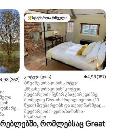
ბუნგალო
სტუმართა რჩეული
სტუმ
არიანტი
სტუმართა რჩეული მოწინავე ვარიანტი
სტუმარ
ძველი მ
სამალა
Ას წელზე
სახასია
სადაც ძ
რძეს ამ
მდიდრუ
ფასი/ხა
კოტეჯად 
თვითმყ
მოშორებ
კედლები
ილვა
კოტეჯი (დის)
საშუალო შეფასებაა 5
4,93 (157)
მას ფარ
აშუალო შეფასებაა 5‑დან 4,98, 362 მიმოხილვა
4,98 (362)
ანიჭებს. Მას აქვს საკუთარი სრულად
Მწვანე დრაკონის კოტეჯი
აღჭურვი
„მწვანე დრაკონის“ კოტეჯი
 და
სააბაზა
მდებარეობს წყნარ გზაჯვარედინზე,
ამული
წერტილი
რომელიც Diss-ის ჩრდილოეთით (10
ენის
ფუტიანი
წუთი) მდებარეობს და თვალწარმტაცი
 მდინარე
საცხოვრ
უვენეის ხეობისკენ მიმავალ
მდებარეობა
·
ფასი/ხარისხი
·
ს ჩვენი
ბა
უზარმაზ
კარიბჭესთან მდებარეობს. Კოტეჯი
სააბაზანო
ლი ჩავა
მაგიდა დ
რებლებში, რომლებსაც Great
გათვლილია ხუთ ადამიანზე და ის
შექმნილია ყოფილი თავლებისა და