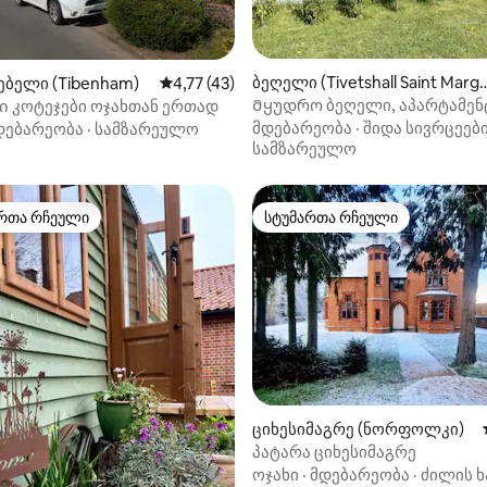
ა 5‑დან 5, 17 მიმოხილვა
ბეღელი (Tivetshall Saint Marga
ებელი (Tibenham)
საშუალო შეფასებაა 5‑დან 4,77, 43 მიმოხ
4,77 (43)
et)
Მყუდრო ბეღელი, აპარტამენ
ი კოტეჯები ოჯახთან ერთად
პატიო, ჟურნალის სანთურა, დ
მდებარეობა
·
შიდა სივრცეებ
დებარეობა
·
სამზარეულო
სამზარეულო
რთა რჩეული
სტუმართა რჩეული
ა რჩეული მოწინავე ვარიანტი
სტუმართა რჩეული
ა 5‑დან 5, 63 მიმოხილვა
ციხესიმაგრე (ნორფოლკი)
პატარა ციხესიმაგრე
ოჯახი
·
მდებარეობა
·
ძილის ხ