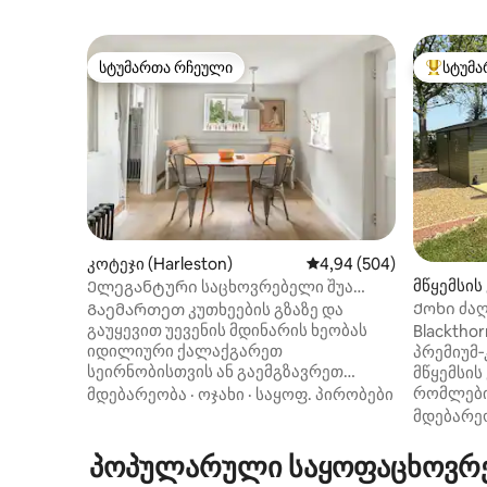
სტუმართა რჩეული
სტუმა
სტუმართა რჩეული
სტუმართ
კოტეჯი (Harleston)
საშუალო შეფასებაა 5‑
4,94 (504)
მწყემსი
Ელეგანტური საცხოვრებელი შუა
ი)
საუკუნეების კოტეჯში
Ქოხი ძა
Გაემართეთ კუთხეების გზაზე და
შემოღობ
გაუყევით უევენის მდინარის ხეობას
Blackthor
ჰიდრომა
იდილიური ქალაქგარეთ
პრემიუმ
სეირნობისთვის ან გაემგზავრეთ
მწყემსის
სუფსის ულამაზეს სანაპიროზე, შემდეგ
რომლები
მდებარეობა
·
ოჯახი
·
საყოფ. პირობები
დაანთეთ ცეცხლი და მოკალათდით
ღობით შ
მდებარე
კოჭების ქვეშ. Გამორჩეული
დაცულ 1/
ჟურნალების მასპინძელი, ეს
იშლება 
პოპულარული საყოფაცხოვრებ
ბუკოლიკური საცხოვრებელი
ხედები 