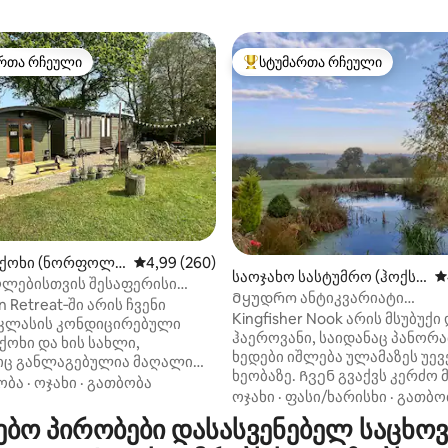
რთა რჩეული
სტუმართა რჩეული
ა რჩეული მოწინავე ვარიანტი
სტუმართა რჩეული მოწინავე ვ
დან 4,94, 504 მიმოხილვა
ს ქოხი (ნორფოლკ
საშუალო შეფასებაა 5‑დან 4,99, 260 მიმოხ
4,99 (260)
საოჯახო სასტუმრო (ჰოქსნ
ს
ღლებისთვის შესაფერისი
ი)
Მყუდრო ანტიკვარიატი
ილი მდელოთი და
n Retreat‑ში არის ჩვენი
განსაცვიფრებელი ხედებით,
Kingfisher Nook არის მსუბუქი
საჟიანი აუზით
‑კლასის კონდიცირებული
თევზჭერითა და კაიაკინგით
ჰაეროვანი, საიდანაც პანორ
 ქოხი და ხის სახლი,
ხედები იშლება ულამაზეს უევ
ც განლაგებულია მაღალი
ხეობაზე. Ჩვენ გვაქვს კერძო
ემოღობილ, ძაღლებისგან
ობა
·
ოჯახი
·
გათბობა
ხელმისაწვდომობის თევზჭერი
ოჯახი
·
ფასი/ხარისხი
·
გათბო
3‑აკრიან მდელოზე, საიდანაც
ბაღი, სცენური დადის და ციკ
მშვენიერი პანორამული
ო პირობები დასასვენებელ საცხოვ
კარი ნაბიჯი, და შესანიშნავი
და შესაძლებელია სასიამოვნო