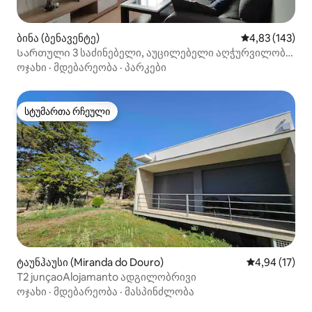
ბინა (ბენავენტე)
საშუალო შეფა
4,83 (143)
Სართული 3 საძინებელი, აუცილებელი აღჭურვილობა
და WiFi
ოჯახი
·
მდებარეობა
·
პარკები
სტუმართა რჩეული
სტუმართა რჩეული
ტაუნჰაუსი (Miranda do Douro)
საშუალო შეფ
4,94 (17)
T2 junçaoAlojamanto ადგილობრივი
ოჯახი
·
მდებარეობა
·
მასპინძლობა