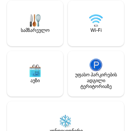
მიშლენის ვარსკ
Ჩოგბურთის მოედ
მოშორებით და ს
საცურაო აუზი (სეზ
კავშირი თავისუფ
სამზარეულო
Wi-Fi
უფასო პარკირების
აუზი
ადგილი
ტერიტორიაზე
კონდიციონერი