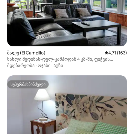
შალე (El Campillo)
საშუალო შეფა
4,71 (163)
სახლი მედინას-დელ-კამპოდან 4 კმ-ში, ფიჭვის
ტყეებში
მდებარეობა
·
ოჯახი
·
აუზი
სუპერმასპინძელი
სუპერმასპინძელი