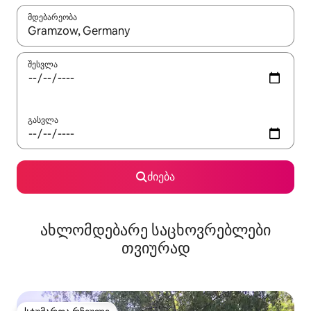
მდებარეობა
როცა შედეგები ხელმისაწვდომი გახდება, ნავიგაციისთვის გამ
შესვლა
გასვლა
ძიება
ახლომდებარე საცხოვრებლები
თვიურად