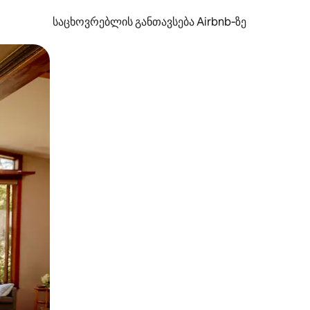
საცხოვრებლის განთავსება Airbnb‑ზე
ან შეხებისა თუ თითის გასმის ჟესტები.