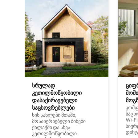
სრულად
ციფ
კეთილმოწყობილი
მომ
დასაქირავებელი
მოგზ
საცხოვრებლები
კომ
საცხ
ხის სახლები მთაში,
Wi‑F
მოსახერხებელი ბინები
სივრ
ქალაქში და სხვა
დისტ
კეთილმოწყობილი