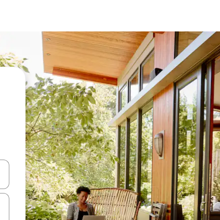
ციისთვის გამოიყენეთ კლავიშები ზემოთ/ქვემოთ მიმართული ისრებით 