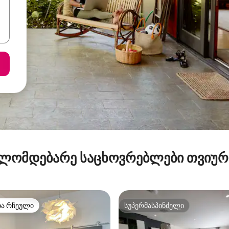
ლომდებარე საცხოვრებლები თვიუ
თა რჩეული
სუპერმასპინძელი
თა რჩეული
სუპერმასპინძელი