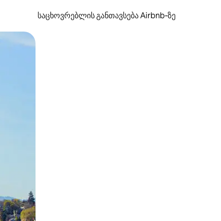
საცხოვრებლის განთავსება Airbnb‑ზე
ან შეხებისა თუ თითის გასმის ჟესტები.