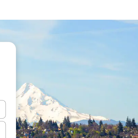
ციისთვის გამოიყენეთ კლავიშები ზემოთ/ქვემოთ მიმართული ისრებით 