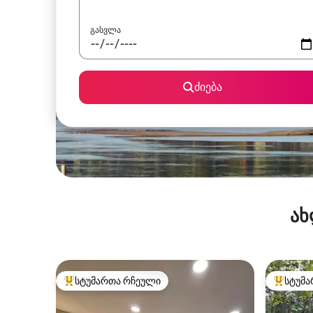
გასვლა
ძიება
ახ
სტუმართა რჩეული
სტუმა
სტუმართა რჩეული მოწინავე ვარიანტი
სტუმართ