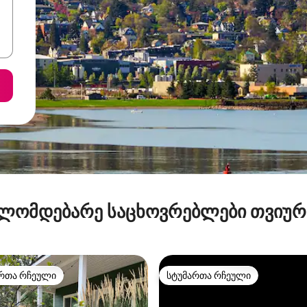
ლომდებარე საცხოვრებლები თვიუ
რთა რჩეული
სტუმართა რჩეული
ა რჩეული მოწინავე ვარიანტი
სტუმართა რჩეული