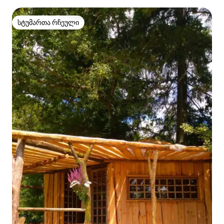
მემკვიდრეობა Périgord Vert-ში
სტუმართა რჩეული
სტუმართა რჩეული