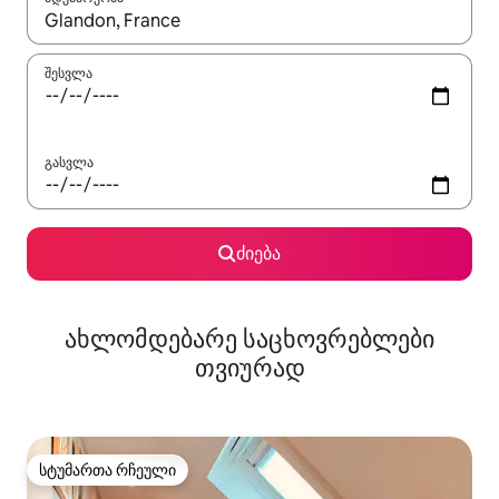
როცა შედეგები ხელმისაწვდომი გახდება, ნავიგაციისთვის გამ
შესვლა
გასვლა
ძიება
ახლომდებარე საცხოვრებლები
თვიურად
სტუმართა რჩეული
სტუმართა რჩეული