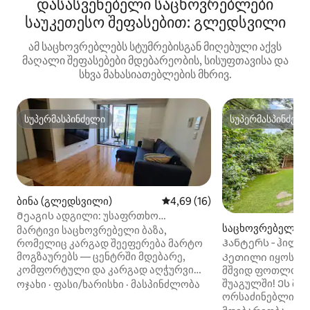
დასასვენებელი საცხოვრებლები
საუკეთესო შეფასებით: გლედსვილი
ამ საცხოვრებლებს სტუმრებისგან მიღებული აქვს
მაღალი შეფასებები მდებარეობის, სისუფთავისა და
სხვა მახასიათებლების მხრივ.
სუპერმასპინძელი
სუპერმასპინძელ
სუპერმასპინძელი
სუპერმასპინძელ
ბინა (გლედსვილი)
საშუალო შეფასებაა 5‑დან 4,
4,69 (16)
Მეაგის ადგილი: უსაფრთხო
საცხოვრებელი (ჰ
პარკირების ადგილი, ავტობუსი და
მარტივი საცხოვრებელი ბაზა,
ლი)
ალდი კართან.
Ჰანტერს ‑ ჰილის
რომელიც კარგად შეეფერება მარტო
მოგზაურებს — ცენტრში მდებარე,
Კეთილი იყოს თქ
კომფორტული და კარგად აღჭურვილი
მშვიდ ფოთლოვან
🛗 ლიფტი და დაცული პარკირების
შუაგულში! Ეს მო
ოჯახი
·
ფასი/ხარისხი
·
მასპინძლობა
ადგილი შენობის ქვეშ 🛒 Aldi ქუჩის
ორსაძინებლიანი
მოპირდაპირედ 🍽️ ადგილობრივი
სრულად პირადი 