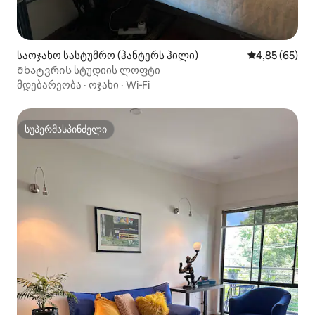
საოჯახო სასტუმრო (ჰანტერს ჰილი)
საშუალო შეფა
4,85 (65)
Მხატვრის სტუდიის ლოფტი
მდებარეობა
·
ოჯახი
·
Wi‑Fi
სუპერმასპინძელი
სუპერმასპინძელი