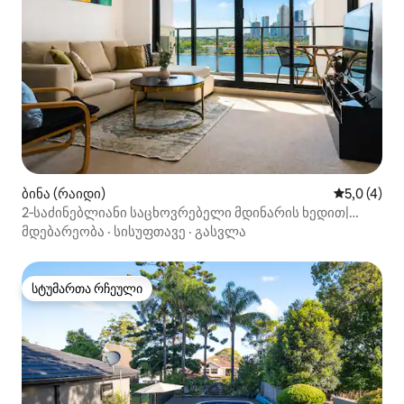
ბინა (რაიდი)
საშუალო შ
5,0 (4)
2‑საძინებლიანი საცხოვრებელი მდინარის ხედით|
მატარებელი და ბორანი|უფასო პარკირება|4 სტუმარი
მდებარეობა
·
სისუფთავე
·
გასვლა
სტუმართა რჩეული
სტუმართა რჩეული