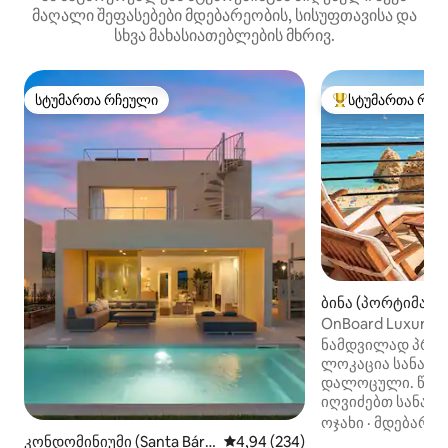
მაღალი შეფასებები მდებარეობის, სისუფთავისა და
სხვა მახასიათებლების მხრივ.
სტუმართა რჩეული
სტუმართა რჩე
სტუმართა რჩეული
სტუმართა რჩეული
ბინა (პორტიმაუ)
OnBoard Luxury 
ოკეანეზე პლაჟი
ნამდვილად პრემ
ლოკაცია სანაპი
დალოცული. წარ
იღვიძებთ სანაპი
შუილისგან. ფარ
ოჯახი
·
მდებარეო
გადაწევისთანავ
კონდომინიუმი (Santa Bárb
საშუალო შეფასებაა 5‑დან 4,9
4,94 (234)