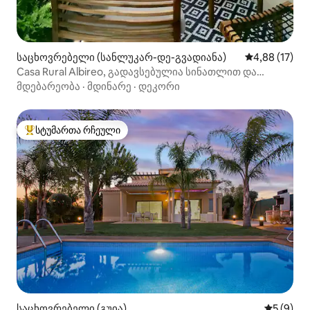
საცხოვრებელი (სანლუკარ-დე-გვადიანა)
საშუალო შეფ
4,88 (17)
Casa Rural Albireo, გადავსებულია სინათლით და
ბუნებით.
მდებარეობა
·
მდინარე
·
დეკორი
სტუმართა რჩეული
სტუმართა რჩეული მოწინავე ვარიანტი
საცხოვრებელი (გუია)
საშუალო 
5 (9)