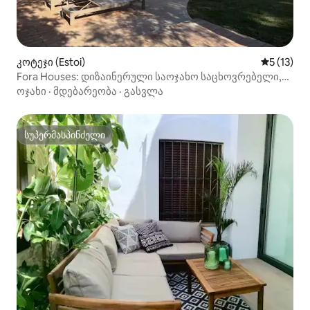
კოტეჯი (Estoi)
საშუალო 
5 (13)
Fora Houses: დიზაინერული საოჯახო საცხოვრებელი,
აუზი, ბაღი
ოჯახი
·
მდებარეობა
·
გასვლა
სუპერმასპინძელი
სუპერმასპინძელი