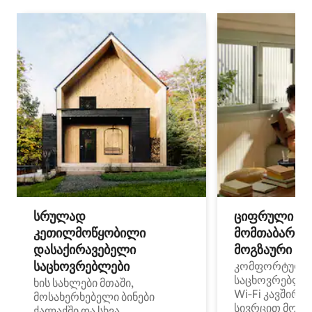
სრულად
ციფრული
კეთილმოწყობილი
მომთაბარეებ
დასაქირავებელი
მოგზაური სპ
საცხოვრებლები
კომფორტული
საცხოვრებლე
ხის სახლები მთაში,
Wi‑Fi კავშირი
მოსახერხებელი ბინები
სივრცით მობი
ქალაქში და სხვა