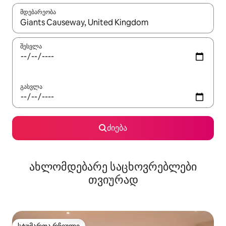
მდებარეობა
როცა შედეგები ხელმისაწვდომი გახდება, ნავიგაციისთვის გამ
შესვლა
გასვლა
ძიება
ახლომდებარე საცხოვრებლები
თვიურად