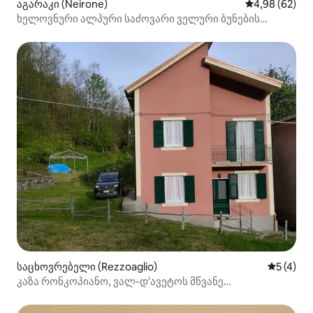
აგარაკი (Neirone)
საშუალო შეფა
4,98 (62)
ხელოვნური ალპური საძოვარი ველური ბუნების
გარემოცვაში
საცხოვრებელი (Rezzoaglio)
საშუალო 
5 (4)
კაზა რონკოპიანო, ვალ-დ'ავეტოს მწვანე
ტერიტორიაზე