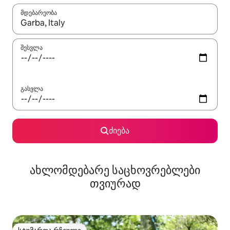
მდებარეობა
როცა შედეგები ხელმისაწვდომი გახდება, ნავიგაციისთვის გამ
შესვლა
გასვლა
ძიება
ახლომდებარე საცხოვრებლები
თვიურად