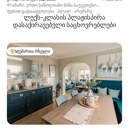
Ლამაზი, ერთი საწოლიანი ბინა საუკეთესო
მდებარეობით
ფეხით გადაადგილება
·
პლაჟი
·
არემარე
ლუქს‑კლასის პლაჟისპირა
დასაქირავებელი საცხოვრებლები
სტუმართა რჩეული
სტუმართა რჩეული მოწინავე ვარიანტი