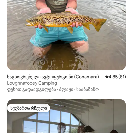
საცხოვრებელი ავტოფურგონი (Conamara)
საშუალო შეფ
4,85 (81)
Loughnafooey Camping
ფეხით გადაადგილება
·
პლაჟი
·
სააბაზანო
სტუმართა რჩეული
სტუმართა რჩეული