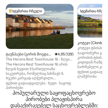
სტუმართა რჩეული
სტუმართა რჩეულ
სტუმართა რჩეული მოწინავე ვარიანტი
სტუმართა რჩეულ
კოტეჯი (Clonbur)
კოტეჯი ტბისპირა
კონემარა, გოლუ
Ჯადოსნური გარ
ტაუნჰაუსი (ეირის მოედან
საშუალო შეფასებაა 5‑დან 4,9
4,95 (129)
კორიბის ტბის სა
ი)
The Herons Rest Townhouse 16 - ზღვის
კიდიდან რამდენიმ
ხედები
The Herons Rest Townhouse 16 არის
საძინებელი კოტ
ზღვის ხედით 3 სართულიანი
ცალკე შესასვლე
ფეხით გადაადგ
საკუთრება, რომელსაც სძინავს 5.
სასიამოვნოდ გა
ლაშქრობა
Ჩვენი კარგად აღჭურვილი
ნათელი, მაღალი
სამზარეულო და მისაღები სივრცე
ფეხით გადაადგილება
·
ხედი
·
საყოფ.
შენარჩუნებული,
გთავაზობთ სახლს სახლიდან
პირობები
სასადილო, შეზლ
გაუსვლელად. Ინდუქციური ქურები,
პოპულარული საყოფაცხოვრებო
ხედები, რომ ამო
ელექტროღუმელი, საგიჟეთის ყავის
პირობები პლაჟისპირა
საპარკინგე ადგი
აპარატი და საფქვავები, სარეცხი
მფლობელის სახ
დასაქირავებელ საცხოვრებლებში:
მანქანა და საშრობი, ჭურჭლის
ტერიტორია, მაგრ