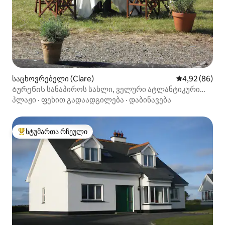
საცხოვრებელი (Clare)
საშუალო შეფა
4,92 (86)
Ბურენის სანაპიროს სახლი, ველური ატლანტიკური
გზა ბალივონი
პლაჟი
·
ფეხით გადაადგილება
·
დაბინავება
სტუმართა რჩეული
სტუმართა რჩეული მოწინავე ვარიანტი