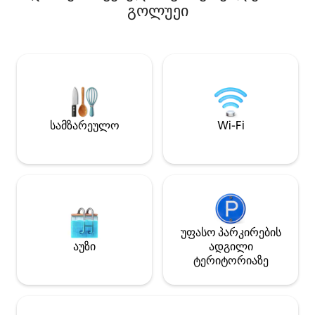
სარეცხი მანქანა და მიკროტალღური
გოლუეი
კონფიდენციალურ
ღუმელი. Ჩვენ გთავაზობთ დამატებით
სურვილისამებრ,
გურმანულ საუზმეს, რომელიც
სტუმრობის საშუა
უზრუნველყოფილია ადგილობრივი
Ხელმისაწვდომია
ხელოსნური პროდუქტებით.
Boathouse, გემებ
Თითოეული ჯავშნისთვის
დაქირავებისთვი
ადგილობრივი ირლანდიური ხე
ხელმისაწვდომი
ვრგავთ. Საპარკინგე ადგილი ღამეში
დონეზე .
10 € ‑ ით ხელმისაწვდომია
სამზარეულო
Wi-Fi
ახლომახლო, ქუჩის გარეთ მდებარე
დაცულ ავტოსადგომზე.
უფასო პარკირების
აუზი
ადგილი
ტერიტორიაზე