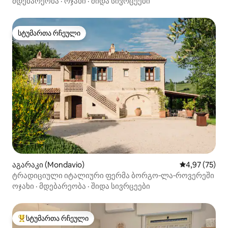
მდებარეობა
·
ოჯახი
·
შიდა სივრცეები
სტუმართა რჩეული
სტუმართა რჩეული
აგარაკი (Mondavio)
საშუალო შეფა
4,97 (75)
ტრადიციული იტალიური ფერმა ბორგო‑ლა‑როვერეში
ოჯახი
·
მდებარეობა
·
შიდა სივრცეები
სტუმართა რჩეული
სტუმართა რჩეული მოწინავე ვარიანტი