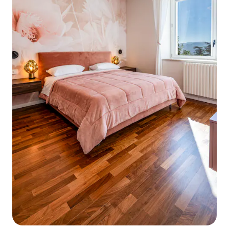
სანაპიროსთვის უჩვეულო. Კლდეისა
და ცოცხების ფერები, პირდაპირ
წყალთან, კიდევ უფრო თვალწარმტაც
პლაჟებს ქმნის, რომლებიც
მდებარეობს მონტე-სან-ბარტოლოს
პარკის ძირში. Ეს დაცული ტერიტორია
გთავაზობთ ბუნებრივ პეიზაჟებს
გამოუქვეყნებელი. Ფოტოგრაფია
aficionados ადვილად დაჯექი
აყვავებული ბუჩქი, ხარჯების ლერწამი
Pliny, Aleppo ფიჭვის და იშვიათი
საზღვაო თეთრეულის, რომ
აღარაფერი ვთქვათ ველური, ტურისტი
გაუმართლა საკმარისი დაჭერა
glimpse ირმის, მელა, მაჩვი,
porcupines, ზღვის ფრინველი და
ფრინველი მტაცებელი.