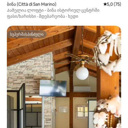
ბინა (Città di San Marino)
საშუალო შე
5,0 (75)
Კამელია ლოფტი - ბინა ისტორიულ ცენტრში
ფასი/ხარისხი
·
მდებარეობა
·
ხედი
სუპერმასპინძელი
სუპერმასპინძელი