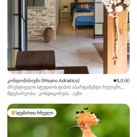
კონდომინიუმი (Misano Adriatico)
საშუალო შ
5,0 (4)
პრესტიჟული სტუდიოს ტიპის აპარტამენტი რელეში,
აუზით
მდებარეობა
·
კონდიცირება
·
აუზი
სტუმართა რჩეული
სტუმართა რჩეული მოწინავე ვარიანტი