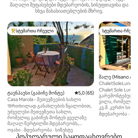
მაღალი შეფასებები მდებარეობის, სისუფთავისა და
სხვა მახასიათებლების მხრივ.
სტუმართა რჩეული
სტუმართა რჩეულ
სტუმართა რჩეული მოწინავე ვარიანტი
სტუმართა რჩეულ
შალე (Misano Adri
ChaletSoleLuna, ზღვის ხედით Riccione
და Misano
Chalet Sole Luna
ტაუნჰაუსი (გაბიჩე მონტე)
საშუალო შეფასებაა 5‑დან 5
5,0 (65)
გარემონტებული,
Casa Marola - მეთევზეების სახლი
ვილა, რომელიც 
Ფრთხილად განახლების წყალობით,
კვ.მ. კერძო სიმ
უძველესი მეთევზეთა სახლი,
გარშემორტყმულ
მდებარეობა
·
ოჯ
რომელიც გაბიჩეს მონტეს ყველაზე
ზეთისხილის ხეე
მაღალ წერტილში მდებარეობს,
დაჩრდილულია ფ
ტურისტულ საცხოვრებლად გადაიქცა.
ოჯახი
·
მდებარეობა
·
სიზუსტე
თვალწარმტაც გორ
Ამ სახლის რესტავრაცია არის
პოპულარული საყოფაცხოვრებო
და სიჩუმე სუფევ