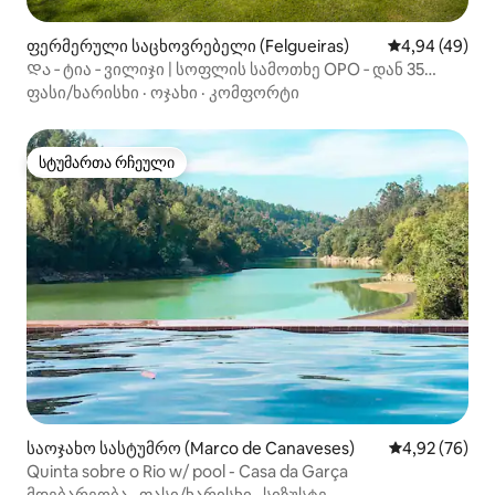
ფერმერული საცხოვრებელი (Felgueiras)
საშუალო შეფა
4,94 (49)
Და ‑ ტია ‑ ვილიჯი | სოფლის სამოთხე OPO ‑ დან 35
წუთის სავალზე
ფასი/ხარისხი
·
ოჯახი
·
კომფორტი
სტუმართა რჩეული
სტუმართა რჩეული
საოჯახო სასტუმრო (Marco de Canaveses)
საშუალო შეფა
4,92 (76)
Quinta sobre o Rio w/ pool - Casa da Garça
მდებარეობა
·
ფასი/ხარისხი
·
სიზუსტე