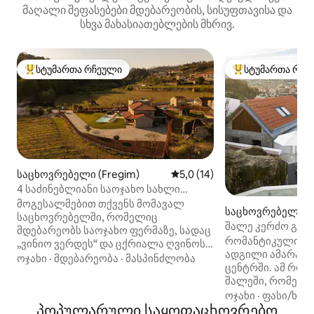
მაღალი შეფასებები მდებარეობის, სისუფთავისა და
სხვა მახასიათებლების მხრივ.
სტუმართა რჩეული
სტუმართა რჩე
სტუმართა რჩეული მოწინავე ვარიანტი
სტუმართა რჩეული
საცხოვრებელი (Fregim)
საშუალო შეფასებაა 5‑დან 5
5,0 (14)
4 საძინებლიანი საოჯახო სახლი
ვენახების შუაგულში
მოგესალმებით თქვენს მომავალ
საცხოვრებელი (
საცხოვრებელში, რომელიც
e)
შალე კერძო გათ
მდებარეობს საოჯახო ფერმაზე, სადაც
მდინარის ხედით
რომანტიკული და
„ვინიო ვერდეს“ და ცქრიალა ღვინოს
ადგილი ამარან
აწარმოებენ. აქ შეგიძლიათ
ოჯახი
·
მდებარეობა
·
მასპინძლობა
ცენტრში. ამ რო
ისიამოვნოთ სიმშვიდით, მშვიდობითა
შალეში, რომელიც
და ტრადიციებით, ამარანტეს
არის განკუთვნილ
ოჯახი
·
ფასი/ხარ
ისტორიული ცენტრიდან სულ რაღაც
პოპულარული საყოფაცხოვრებო
მდინარის განსა
10 წუთის სავალზე. ეს სახლი,