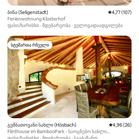
ბინა (Seligenstadt)
საშუალო შეფა
4,77 (107)
Ferienwohnung Klosterhof
ფასი/ხარისხი
·
მდებარეობა
·
ველოგადაადგილება
სტუმართა რჩეული
სტუმართა რჩეული
გუმბათოვანი სახლი (Hösbach)
საშუალო შეფა
4,96 (26)
Flinthouse im BambooPark - საოცნებო სახლი
სპესარტში -
ფასი/ხარისხი
·
მდებარეობა
·
სააბაზანო