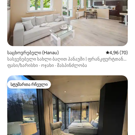
საცხოვრებელი (Hanau)
საშუალო შეფა
4,96 (70)
სასვენებელი სახლი ბაღით ჰანაუში | ფრანკფურტთან
ახლოს
ფასი/ხარისხი
·
ოჯახი
·
მასპინძლობა
სტუმართა რჩეული
სტუმართა რჩეული