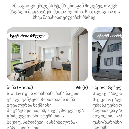
ამ საცხოვრებლებს სტუმრებისგან მიღებული აქვს
მაღალი შეფასებები მდებარეობის, სისუფთავისა და
სხვა მახასიათებლების მხრივ.
სტუმართა რჩეული
სუპერმასპინძელ
სტუმართა რჩეული
სუპერმასპინძელ
ბინა (Hanau)
საშუალო შეფასებაა 5‑დან
5 (8)
საცხოვრებელი (G
enburg)
Star Living - 3 ოთახიანი ბინა ბაღით
Ცალკე სახლი ბა
ფრანკფურტთან ახლოს
გამოყენებისთვი
ეს ელეგანტური 3‑ოთახიანი ბინა
Მყუდრო ცალკე 
იდეალურია საქმიანი
ფრანკფურტთან ა
მოგზაურებისთვის, ასევე, მოკლე‑ და
ბაღითა და გარე
გრძელვადიანი სტუმრობის
ადგილით. Სახლ
მსურველებისთვის, რომლებიც
აგარაკის სტილშ
საყოფ. პირობები
·
მასპინძლობა
·
ფასი/ხარისხი
·
მ
აფასებენ კომფორტს, სიმშვიდესა და
მაღაზია ფეხით ს
გარე სივრცეები
ხარისხი