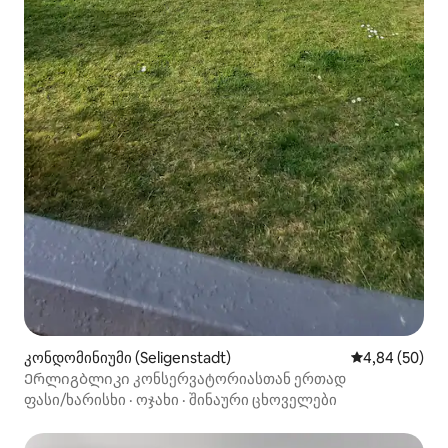
კონდომინიუმი (Seligenstadt)
საშუალო შეფა
4,84 (50)
Ერლიგბლიკი კონსერვატორიასთან ერთად
ფასი/ხარისხი
·
ოჯახი
·
შინაური ცხოველები