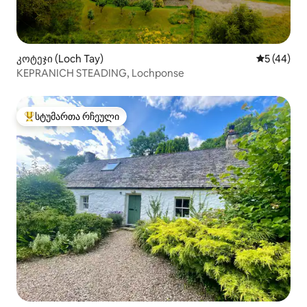
კოტეჯი (Loch Tay)
საშუალო შ
5 (44)
KEPRANICH STEADING, Lochponse
სტუმართა რჩეული
სტუმართა რჩეული მოწინავე ვარიანტი