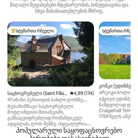
მაღალი შეფასებები მდებარეობის, სისუფთავისა და
სხვა მახასიათებლების მხრივ.
სტუმართა რჩეული
სტუმართა რჩეულ
სტუმართა რჩეული მოწინავე ვარიანტი
სტუმართა რჩეულ
კოშკი (ედინბურგ
Კრეიგიჰოლის ტ
საცხოვრებელი (Saint Fillan
საშუალო შეფასებაა 5‑დან 4,9
4,99 (174)
ობიექტი აშენებუ
აქციეთ ედინბურ
s)
Ლამაზი პერიოდის სახლი ლოხზე,
ნამდვილად დას
შესანიშნავი ხედები
Შესანიშნავი საცხოვრებელი
Craigiehall Temp
შოტლანდიის მთიანეთში,
1759 წელს აშენე
განსაცვიფრებლად რომანტიკულ
მდებარეობს საკ
ადგილას, ლოხ-შენზე. Იდეალურია
კრეიგიჰოლის მ
პოპულარული საყოფაცხოვრებო
ხანგრძლივი დასვენებისთვის ან
ნაწილში. ის A‑კ
მცირე შესვენებისთვის ოჯახთან ან