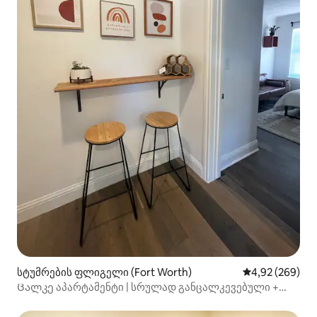
სტუმრების ფლიგელი (Fort Worth)
საშუალო შეფას
4,92 (269)
Ცალკე აპარტამენტი | სრულად განცალკევებული +
დაფარული პარკინგი