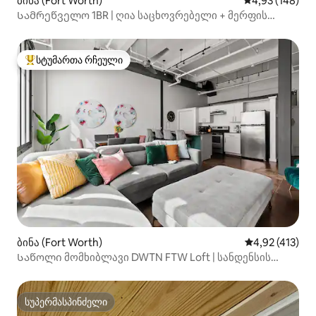
ბინა (Fort Worth)
საშუალო შეფა
4,93 (148)
Სამრეწველო 1BR | ღია საცხოვრებელი + მერფის
საწოლი + სამუშაო მაგიდა
სტუმართა რჩეული
სტუმართა რჩეული მოწინავე ვარიანტი
ბინა (Fort Worth)
საშუალო შეფა
4,92 (413)
Საწოლი მომხიბლავი DWTN FTW Loft | სანდენსის
მოედანი
სუპერმასპინძელი
სუპერმასპინძელი