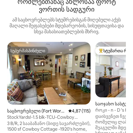
რომლებთანაც ახლოსაა ფორტ
ვორთის სადგური
ამ საცხოვრებლებს სტუმრებისგან მიღებული აქვს
მაღალი შეფასებები მდებარეობის, სისუფთავისა და
სხვა მახასიათებლების მხრივ.
სუპერმასპინძელი
სტუმართა რჩე
სუპერმასპინძელი
სტუმართა რჩეული
საოჯახო სასტუმ
ომ სიტი)
როკი - n - D 's Hi
საცხოვრებელი (Fort Wort
საშუალო შეფასებაა 5‑დან 4,8
4,87 (115)
დაისვენეთ ჩვენს
h)
StockYards!-1.5 blk-TCU-Cowboy
რომელიც ლამაზი
Cottage sleeps 9
3 B/R, 2 სააბაზანო (ბიდე სავარძლები!),
შუაგულში მდებარეობს.
1500 sf Cowboy Cottage -1920's home,