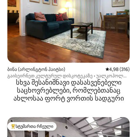
ბინა (არლინგტონ ჰაიტსი)
საშუალო შეფა
4,98 (316)
გაისეირნეთ კულტურულ დისკოტეკაზე • უალკოჰოლო
სხვა შესანიშნავი დასასვენებელი
კოქტეილები • დივნები • %
საცხოვრებლები, რომლებთანაც
ახლოსაა ფორტ ვორთის სადგური
სტუმართა რჩეული
სტუმართა რჩეული მოწინავე ვარიანტი