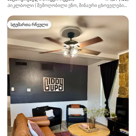
Პიკლბოლი | შემოღობილი ეზო, შინაური ცხოველები
დიახ :) საწოლი King Bed, W/D
სტუმართა რჩეული
სტუმართა რჩეული