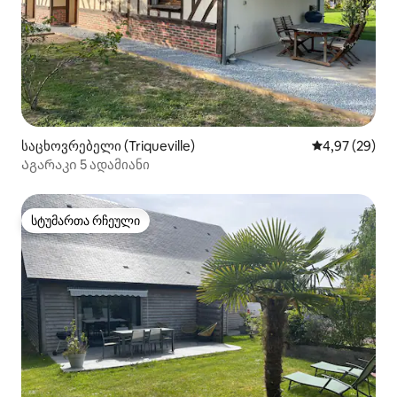
საცხოვრებელი (Triqueville)
საშუალო შეფა
4,97 (29)
Აგარაკი 5 ადამიანი
სტუმართა რჩეული
სტუმართა რჩეული