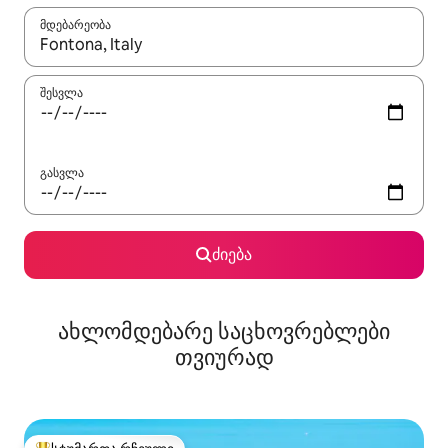
მდებარეობა
როცა შედეგები ხელმისაწვდომი გახდება, ნავიგაციისთვის გამ
შესვლა
გასვლა
ძიება
ახლომდებარე საცხოვრებლები
თვიურად