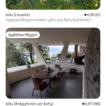
ბინა (Levanto)
საშუალო შეფ
4,95 (21)
სადღესასწაულო სახლი „ტრა ლე მურა მაჯორანა“
ლევანტო
სტუმართა რჩეული
სტუმართა რჩეული
ბინა (მონტეროსო ალ მარე)
საშუალო შეფა
4,97 (195)