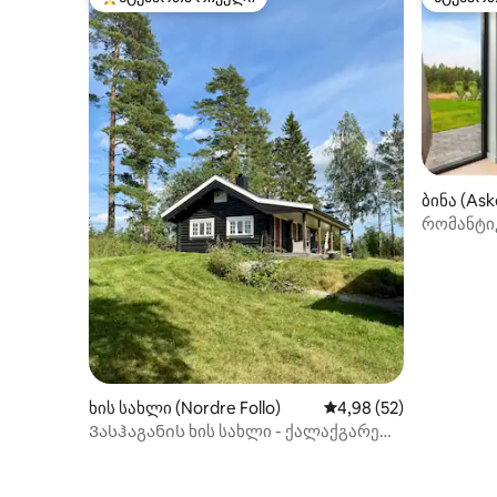
სტუმართა რჩეული მოწინავე ვარიანტი
სტუმარ
ბინა (Ask
რომანტი
ოსლოფი
ხის სახლი (Nordre Follo)
საშუალო შეფასებაა 5
4,98 (52)
Ვასჰაგანის ხის სახლი - ქალაქგარეთ,
რომელიც ოსლოსთან ახლოს
ცხოვრობს