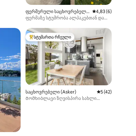
ფერმერული საცხოვრებელი
საშუალო შეფასებაა 
4,83 (6)
(Nesodden)
ფერმაზე სტუმრობა ალპაკებთან და
ცხენებთან ერთად | ოსლოს
მახლობლად
სტუმართა რჩეული
არიანტი
სტუმართა რჩეული მოწინავე ვარიანტი
საცხოვრებელი (Asker)
საშუალო შეფასება
5 (42)
Მომხიბლავი ზღვისპირა სახლი
ფიორდის განსაცვიფრებელი ხედებით