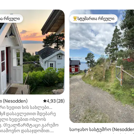
თა რჩეული
სტუმართა რჩეული
თა რჩეული
სტუმართა რჩეული მოწინავე ვ
‑დან 4,97, 33 მიმოხილვა
ი (Nesodden)
საშუალო შეფასებაა 5‑დან 4,93, 28 მიმოხ
4,93 (28)
ი ხედით ხის სახლები
ნზე ოსლოს ფიორდისგან
idyll დასავლეთით მდებარე
ული ხედებით ოსლოს
. Თვალწარმტაცი გარემო
საოჯახო სასტუმრო (Nesodde
სიამოვნო დასაჯდომით.