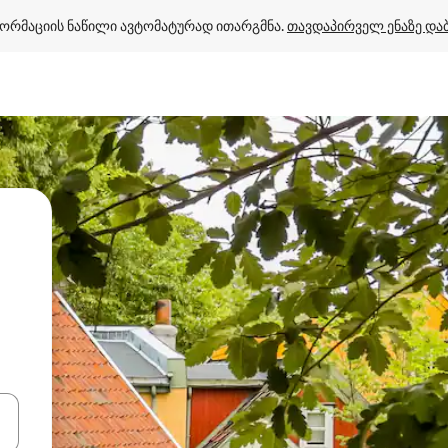
ორმაციის ნაწილი ავტომატურად ითარგმნა. 
თავდაპირველ ენაზე და
ციისთვის გამოიყენეთ კლავიშები ზემოთ/ქვემოთ მიმართული ისრებით 