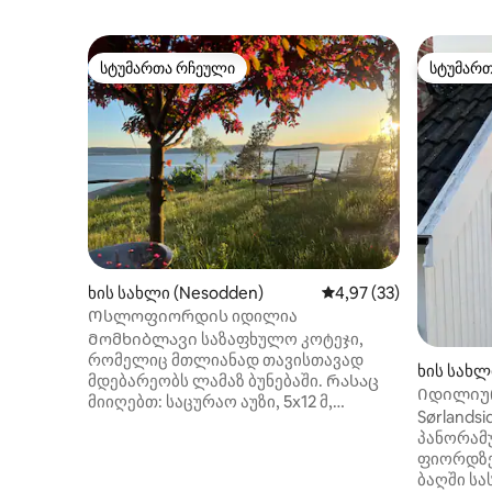
სტუმართა რჩეული
სტუმარ
სტუმართა რჩეული
სტუმარ
ხის სახლი (Nesodden)
საშუალო შეფასებაა 5
4,97 (33)
Ოსლოფიორდის იდილია
Მომხიბლავი საზაფხულო კოტეჯი,
რომელიც მთლიანად თავისთავად
ხის სახლ
მდებარეობს ლამაზ ბუნებაში. Რასაც
Იდილიურ
მიიღებთ: საცურაო აუზი, 5x12 მ,
ნესოდდე
Sørlands
აბაზანის პირსახოცები, სათბური
პანორამ
დასაჯდომი ადგილით, უფასო Wi ‑ Fi
ფიორდზე
კავშირი, უფასო საპარკინგე ადგილი
ბაღში სა
და ელექტრომობილების დამუხტვა.