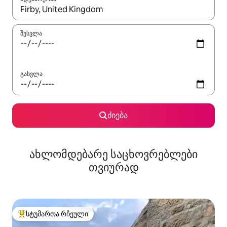
როცა შედეგები ხელმისაწვდომი გახდება, ნავიგაციისთვის გამ
შესვლა
გასვლა
ძიება
ახლომდებარე საცხოვრებლები
თვიურად
სტუმართა რჩეული
სტუმართა რჩეული მოწინავე ვარიანტი