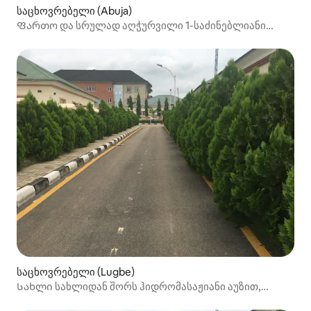
საცხოვრებელი (Abuja)
Ფართო და სრულად აღჭურვილი 1-საძინებლიანი
სახლი
საცხოვრებელი (Lugbe)
Სახლი სახლიდან შორს ჰიდრომასაჟიანი აუზით,
მძღოლით/დაცვით