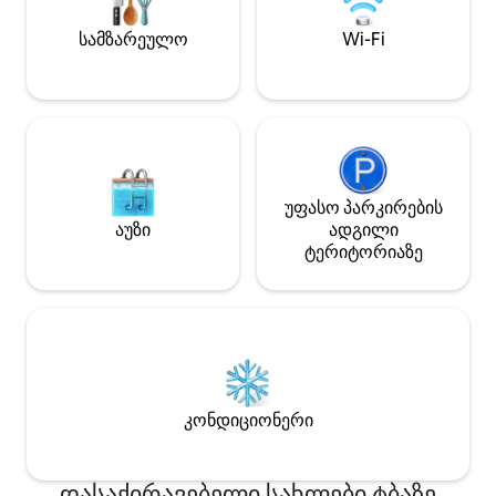
გასართობად Თქვენ რჩებით
საუკეთესო აბუჯა
სამზარეულო
Wi-Fi
ცხოვრებასთან, 
სასტუმროებთან 
ცენტრებთან ახლოს
მოკლევადიანი გა
იდეალურია ოჯახ
ჯგუფებისთვის ან 
მოგზაურებისთვი
უფასო პარკირების
აუზი
ადგილი
ტერიტორიაზე
კონდიციონერი
დასაქირავებელი სახლები ტბაზე