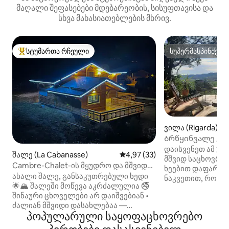
მაღალი შეფასებები მდებარეობის, სისუფთავისა და
სხვა მახასიათებლების მხრივ.
სტუმართა რჩეული
სუპერმასპინძელ
სტუმართა რჩეული მოწინავე ვარიანტი
სუპერმასპინძელ
ვილა (Rigarda)
Ბრწყინვალე ვილა
დაისვენეთ ამ უ
შალე (La Cabanasse)
საშუალო შეფასებაა 5‑დან 4,9
4,97 (33)
მშვიდ საცხოვრე
Cambre-Chalet-ის მყუდრო და მშვიდი
ხეებით დაფარული
ვარსკვლავი - 1-დან 9 ადამიანამდე
ახალი შალე, განსაკუთრებული ხედი
ნაკვეთით, რომლ
🌟🏔 შალეში მოწევა აკრძალულია 🚭
მთების განსაკუ
შინაური ცხოველები არ დაიშვებიან •
იშლება. გაათბეთ
ძალიან მშვიდი დასახლებაა —
გააგრილეთ თავი
პოპულარული საყოფაცხოვრებო
მეზობლების მიმართ პატივისცემა
კონდიციონერში,
აუცილებელია • ახალი, მყუდრო შალე,
მეგობრებთან ერ