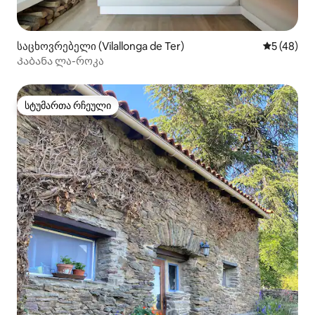
საცხოვრებელი (Vilallonga de Ter)
საშუალო შ
5 (48)
Კაბანა ლა-როკა
სტუმართა რჩეული
სტუმართა რჩეული