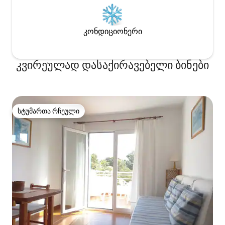
საპარკინგე ადგილი ბინასთან
დაკავშირებულ შენობაში.
კონდიციონერი
კვირეულად დასაქირავებელი ბინები
სტუმართა რჩეული
სტუმართა რჩეული