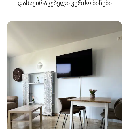
დასაქირავებელი კერძო ბინები
მდებარეობა