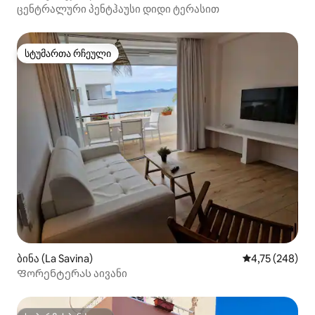
ცენტრალური პენტჰაუსი დიდი ტერასით
სტუმართა რჩეული
სტუმართა რჩეული
ბინა (La Savina)
საშუალო შეფა
4,75 (248)
Ფორენტერას აივანი