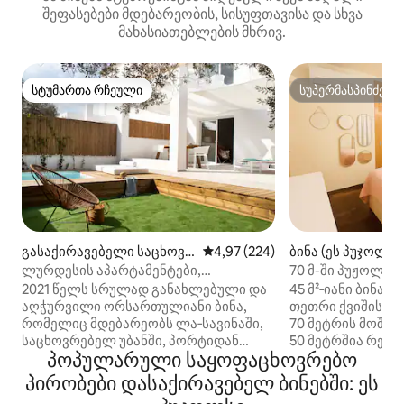
შეფასებები მდებარეობის, სისუფთავისა და სხვა
მახასიათებლების მხრივ.
სტუმართა რჩეული
სუპერმასპინძელ
სტუმართა რჩეული
სუპერმასპინძელ
გასაქირავებელი საცხოვრ
საშუალო შეფასებაა 5‑დან 4,97
4,97 (224)
ბინა (ეს პუჯოლსი
ებელი (La Savina)
ლურდესის აპარტამენტები,
70 მ-ში პუჟოლის 
აპარტამენტი savina №5
შესანიშნავი მდე
2021 წელს სრულად განახლებული და
45 მ²‑იანი ბინა 
აღჭურვილი ორსართულიანი ბინა,
თეთრი ქვიშის პ
რომელიც მდებარეობს ლა‑სავინაში,
70 მეტრის მოშორებით.
საცხოვრებელ უბანში, პორტიდან
50 მეტრშია რესტ
პოპულარული საყოფაცხოვრებო
5 წუთის სავალზე. ის შედგება ორი
გასაქირავებელი
სართულისგან; პირველ სართულზე,
ველოსიპედები, 
პირობები დასაქირავებელ ბინებში: ეს
ქუჩის დონეზე, არის 2 საძინებელი
მაღაზიები, სუპერმარკეტ