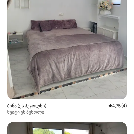
ბინა (ეს პუჯოლსი)
საშუალო შე
4,75 (4)
სუიტი ეს პუხოლი