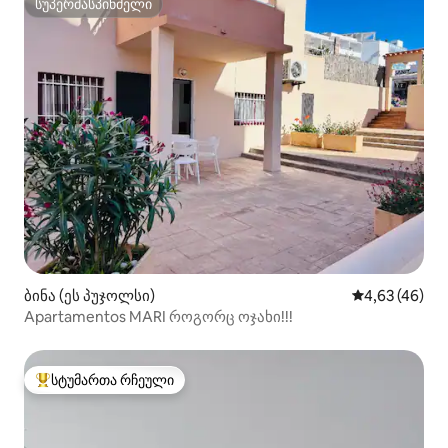
სუპერმასპინძელი
სუპერმასპინძელი
ბინა (ეს პუჯოლსი)
საშუალო შეფა
4,63 (46)
Apartamentos MARI როგორც ოჯახი!!!
სტუმართა რჩეული
სტუმართა რჩეული მოწინავე ვარიანტი