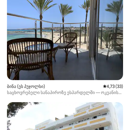
ბინა (ეს პუჯოლსი)
საშუალო შეფ
4,73 (33)
საცხოვრებელი სანაპიროზე ესპარდელში — ოკეანის
ნიავი და მზის ამოსვლა